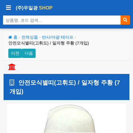
(주)우일광
SHOP
상품 검색
홈
›
전체상품
›
반사/야광 테이프
›
안전모식별띠(고휘도) / 일자형 주황 (7개입)
이전
다음
안전모식별띠(고휘도) / 일자형 주황 (7
개입)