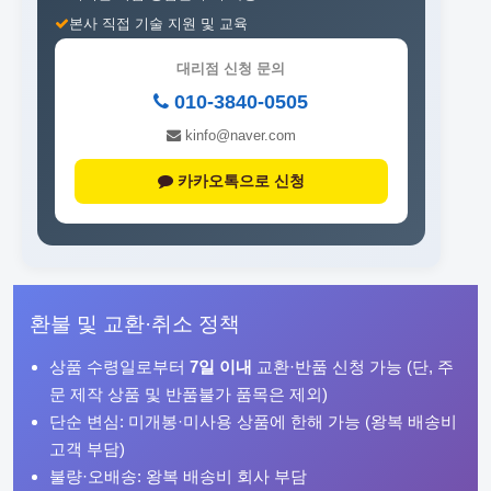
본사 직접 기술 지원 및 교육
대리점 신청 문의
010-3840-0505
kinfo@naver.com
카카오톡으로 신청
환불 및 교환·취소 정책
상품 수령일로부터
7일 이내
교환·반품 신청 가능 (단, 주
문 제작 상품 및 반품불가 품목은 제외)
단순 변심: 미개봉·미사용 상품에 한해 가능 (왕복 배송비
고객 부담)
불량·오배송: 왕복 배송비 회사 부담