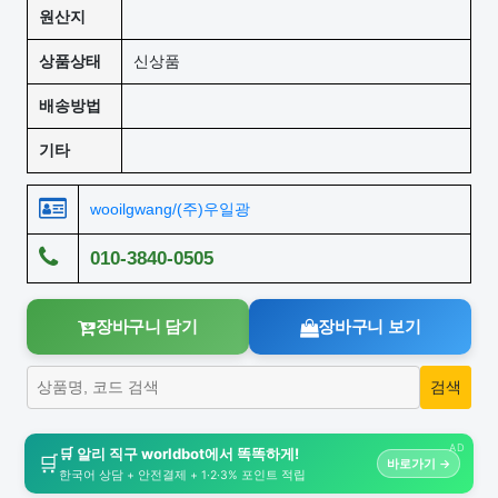
원산지
상품상태
신상품
배송방법
기타
wooilgwang/(주)우일광
010-3840-0505
장바구니 담기
장바구니 보기
AD
🛒 알리 직구 worldbot에서 똑똑하게!
🛒
바로가기 →
한국어 상담 + 안전결제 + 1·2·3% 포인트 적립