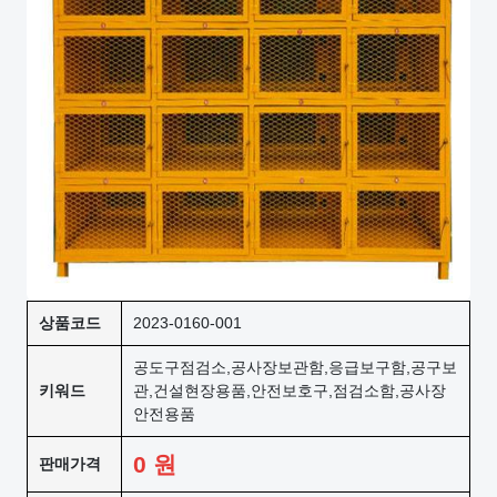
상품코드
2023-0160-001
공도구점검소,공사장보관함,응급보구함,공구보
키워드
관,건설현장용품,안전보호구,점검소함,공사장
안전용품
0
원
판매가격