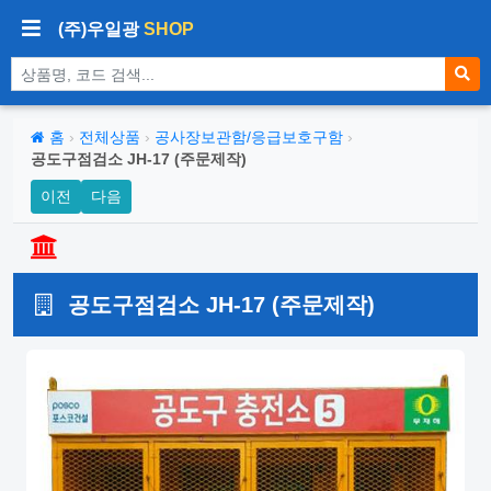
(주)우일광
SHOP
상품 검색
홈
›
전체상품
›
공사장보관함/응급보호구함
›
공도구점검소 JH-17 (주문제작)
이전
다음
공도구점검소 JH-17 (주문제작)