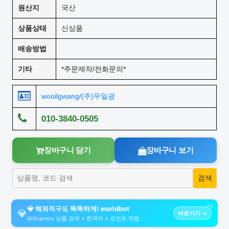
원산지
국산
상품상태
신상품
배송방법
기타
*주문제작/전화문의*
wooilgwang/(주)우일광
010-3840-0505
장바구니 담기
장바구니 보기
AD
💎 해외직구도 똑똑하게! worldbot
💎
바로가기 →
AliExpress 상품 검색 + 한국어 + 포인트 적립