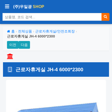
(주)우일광
SHOP
상품 검색
홈
›
전체상품
›
근로자휴게실/안전조회장
›
근로자휴게실 JH-4 6000*2300
이전
다음
근로자휴게실 JH-4 6000*2300