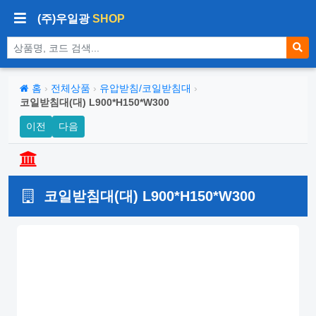
(주)우일광
SHOP
상품 검색
홈
›
전체상품
›
유압받침/코일받침대
›
코일받침대(대) L900*H150*W300
이전
다음
코일받침대(대) L900*H150*W300