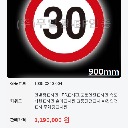
상품코드
1035-0240-004
면발광표지판,LED표지판,도로안전표지판,속도
키워드
제한표지판,솔라표지판,교통안전표지,야간안전
표지,주차장표지판
1,190,000
원
판매가격