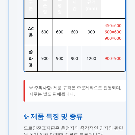
구
시
규격
준
명
분
간
(mm)
형
형
450×600
AC
600
600
600
900
600×600
용
900×600
쏠
라
900
900
900
1200
900×900
용
※ 주의사항:
제품 규격은 주문제작으로 진행되며,
지주는 별도 판매됩니다.
✨ 제품 특징 및 종류
도로안전표지판은 운전자의 즉각적인 인지와 판단
을 돕기 위해 다양한 종류로 분류됩니다: