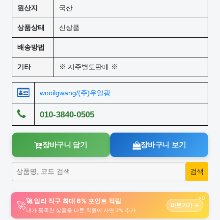
원산지
국산
상품상태
신상품
배송방법
기타
※ 지주별도판매 ※
wooilgwang/(주)우일광
010-3840-0505
장바구니 담기
장바구니 보기
AD
🚀 알리 직구 최대 6% 포인트 적립
🚀
바로가기 →
내가 등록한 상품을 다른 회원이 사면 2% 추가