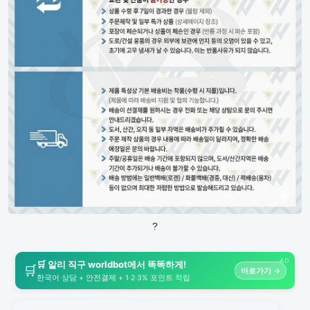
?
AD
🛒 알리 직구 worldbot에서 똑똑하게!
🛒
바로가기 →
한국어 상담 + 안전결제 + 1·2·3% 포인트 적립