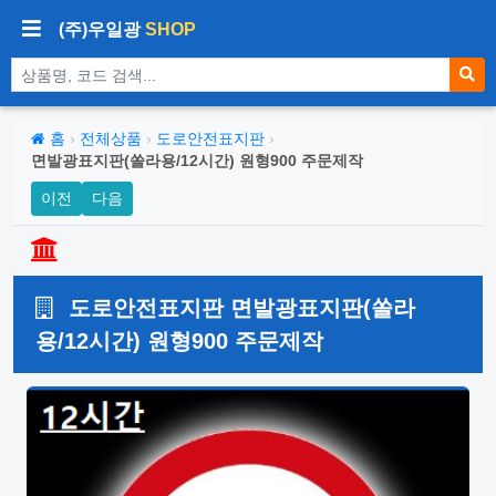
(주)우일광
SHOP
상품 검색
홈
›
전체상품
›
도로안전표지판
›
면발광표지판(쏠라용/12시간) 원형900 주문제작
이전
다음
도로안전표지판 면발광표지판(쏠라
용/12시간) 원형900 주문제작