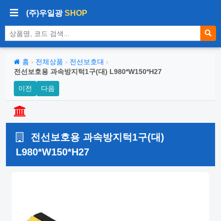
(주)우일광
SHOP
상품 검색
홈
›
전체상품
›
전선보호대
›
전선보호용 과속방지턱1구(대) L980*W150*H27
이전
다음
전선보호용 과속방지턱1구(대)
L980*W150*H27