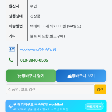
원산지
수입
상품상태
신상품
배송방법
택배비 : 5개 약7,000원 (vat별도)
기타
볼트 미포함(별도구매)
wooilgwang/(주)우일광
010-3840-0505
장바구니 담기
장바구니 보기
AD
💎 해외직구도 똑똑하게! worldbot
💎
바로가기 →
AliExpress 상품 검색 + 한국어 + 포인트 적립