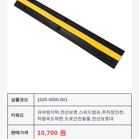
상품코드
1025-0050-001
과속방지턱,전선보호,스피드범프,주차장안전,
키워드
차량속도제한,도로안전용품,전선보호대
10,700
원
판매가격