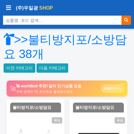
(주)우일광
SHOP
상품 검색
>>불티방지포/소방담
요
38
개
이전 카테고리
다음 카테고리
AD
🚀 worldbot 추천! 알리 인기상품 모음
🚀
바로가기 →
구매 금액의 1% 포인트로 돌려받으세요
불티방지포/소방담요
불티방지포/소방담요
국산
국산