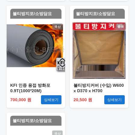
불티방지포/소방담요
불티방지포/소방담요
국산
중국
KFI 인증 용접 방화포
불티방지커버 (수입) W600
0.9T(1000*20M)
x D370 x H700
700,000 원
20,500 원
상세보기
상세보기
불티방지포/소방담요
국산