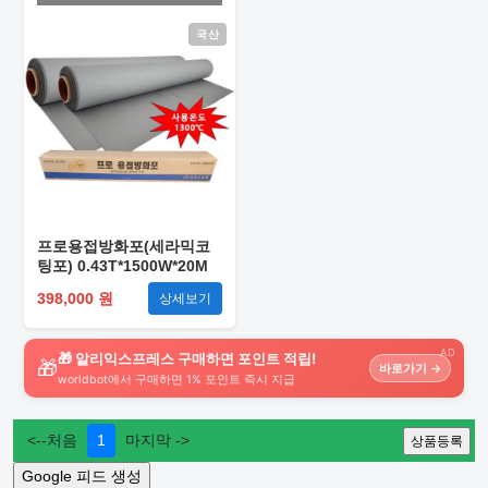
국산
프로용접방화포(세라믹코
팅포) 0.43T*1500W*20M
398,000 원
상세보기
AD
🎁 알리익스프레스 구매하면 포인트 적립!
🎁
바로가기 →
worldbot에서 구매하면 1% 포인트 즉시 지급