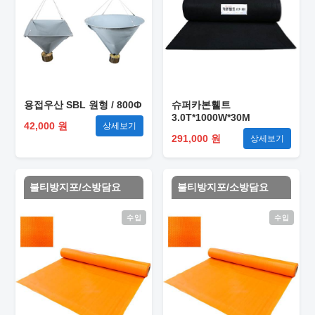
용접우산 SBL 원형 / 800Φ
슈퍼카본휄트
3.0T*1000W*30M
42,000 원
상세보기
291,000 원
상세보기
불티방지포/소방담요
불티방지포/소방담요
수입
수입