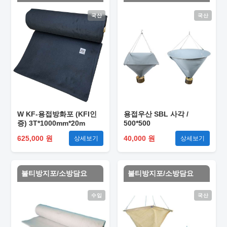
국산
국산
W KF-용접방화포 (KFI인
용접우산 SBL 사각 /
증) 3T*1000mm*20m
500*500
625,000 원
40,000 원
상세보기
상세보기
불티방지포/소방담요
불티방지포/소방담요
수입
국산