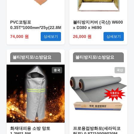
PVC코팅포
불티방지커버 (국산) W600
0.35T*1000mm*25y(22.8M)
x D380 x H690
74,000 원
26,000 원
상세보기
상세보기
불티방지포/소방담요
불티방지포/소방담요
중국
국산
화재대피용 소방 망토
프로용접방화포(세라믹코
1.2M*1.5M
팅포) 0.8T*1000W*20M