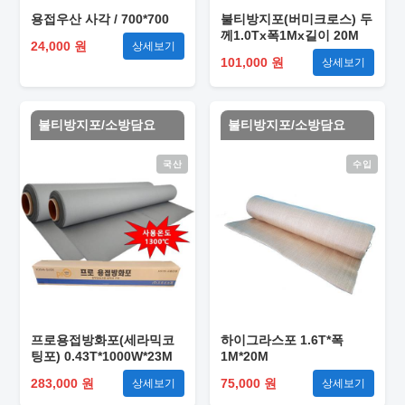
용접우산 사각 / 700*700
불티방지포(버미크로스) 두
께1.0Tx폭1Mx길이 20M
24,000 원
상세보기
101,000 원
상세보기
불티방지포/소방담요
불티방지포/소방담요
국산
수입
프로용접방화포(세라믹코
하이그라스포 1.6T*폭
팅포) 0.43T*1000W*23M
1M*20M
283,000 원
75,000 원
상세보기
상세보기