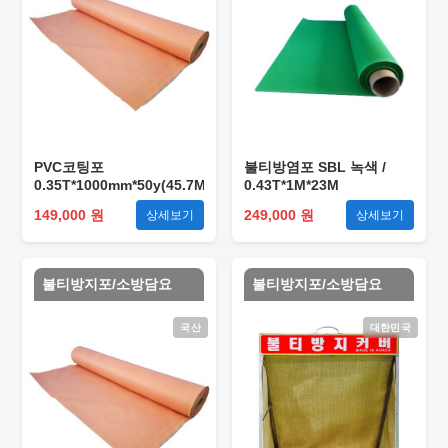
PVC코팅포
불티방염포 SBL 녹색 /
0.35T*1000mm*50y(45.7M)
0.43T*1M*23M
149,000 원
249,000 원
상세보기
상세보기
불티방지포/소방담요
불티방지포/소방담요
국산
대한민국