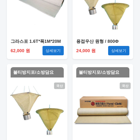
그라스포 1.6T*폭1M*20M
용접우산 원형 / 800Φ
62,000 원
24,000 원
상세보기
상세보기
불티방지포/소방담요
불티방지포/소방담요
국산
국산