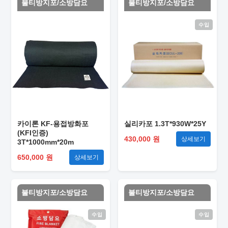
불티방지포/소방담요
불티방지포/소방담요
수입
카이론 KF-용접방화포
실리카포 1.3T*930W*25Y
(KFI인증)
430,000 원
상세보기
3T*1000mm*20m
650,000 원
상세보기
불티방지포/소방담요
불티방지포/소방담요
수입
수입