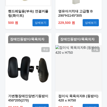
핸드레일용(부속) 연결커플
영유아거치대 고급형 B
링(화이트)
290*H1145*305
500 원
229,500 원
상세보기
상세보기
장애인등받이/목욕의자
장애인등받이/목욕의자
국산
수입
가변형장애인양변기등받이
접이식 목욕의자B (등받이)
450*205(270)
420 x H750