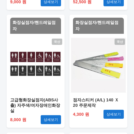
9,000 원
52,500 원
상세보기
상세보기
화장실점자/핸드레일점
화장실점자/핸드레일점
자
자
국산
국산
고급형화장실점자(ABS사
점자스티커 (A/L) 140 Ｘ
출) 자주색/여자장애인화장
20 주문제작
실
4,300 원
상세보기
8,000 원
상세보기