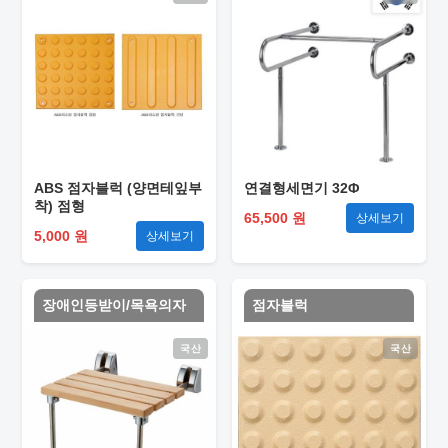
ABS 점자블럭 (양면테잎부
연결형세면기 32Φ
착) 점형
65,500 원
상세보기
5,000 원
상세보기
장애인등받이/목욕의자
점자블럭
국산
국산