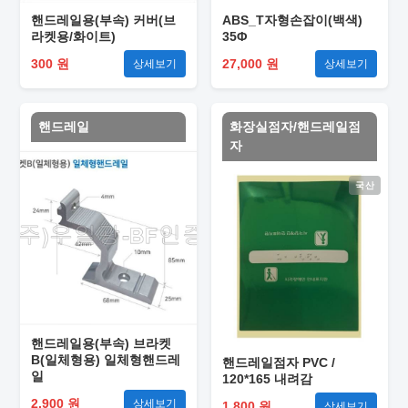
핸드레일용(부속) 커버(브
ABS_T자형손잡이(백색)
라켓용/화이트)
35Φ
300 원
27,000 원
상세보기
상세보기
핸드레일
화장실점자/핸드레일점
자
국산
핸드레일용(부속) 브라켓
B(일체형용) 일체형핸드레
핸드레일점자 PVC /
일
120*165 내려감
2,900 원
상세보기
1,800 원
상세보기