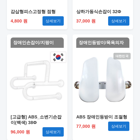
감삽형피스고정형 점형
상하가동식손잡이 32Φ
4,800 원
37,000 원
상세보기
상세보기
장애인손잡이/지팡이
장애인등받이/목욕의자
대한민국
[고급형] ABS_소변기손잡
ABS 장애인등받이 조절형
이(백색) 38Φ
77,000 원
상세보기
96,000 원
상세보기