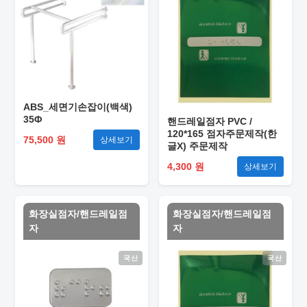
ABS_세면기손잡이(백색)
35Φ
핸드레일점자 PVC /
120*165 점자주문제작(한
75,500 원
상세보기
글X) 주문제작
4,300 원
상세보기
화장실점자/핸드레일점
화장실점자/핸드레일점
자
자
국산
국산