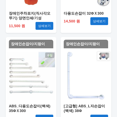
장애인주차표지(직사각오
다용도손잡이 32ΦＸ300
뚜기) 양면인쇄/기성
14,500 원
상세보기
11,500 원
상세보기
장애인손잡이/지팡이
장애인손잡이/지팡이
수입
국산
ABS_다용도손잡이(백색)
[고급형] ABS_L자손잡이
35ΦＸ300
(백색) 38Φ