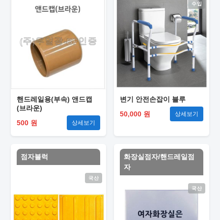
수입
핸드레일용(부속) 앤드캡
변기 안전손잡이 블루
(브라운)
50,000 원
상세보기
500 원
상세보기
점자블럭
화장실점자/핸드레일점
자
국산
국산