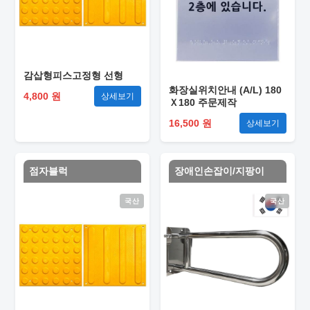
감삽형피스고정형 선형
화장실위치안내 (A/L) 180
4,800 원
상세보기
Ｘ180 주문제작
16,500 원
상세보기
점자블럭
장애인손잡이/지팡이
국산
국산