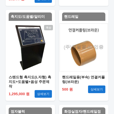
촉지도/도움벨/알리미
핸드레일
국산
스텐드형 촉지도(L자형) 촉
핸드레일용(부속) 연결커플
지도+도움벨+음성 주문제
링(브라운)
작
500 원
상세보기
1,295,000 원
상세보기
점자블럭
화장실점자/핸드레일점