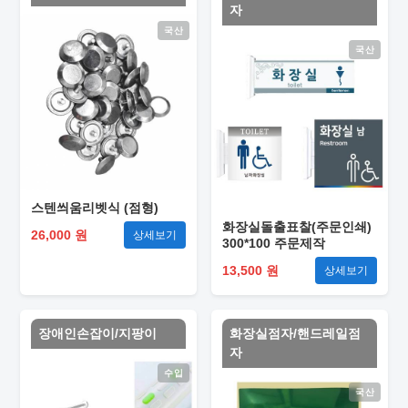
자
국산
국산
스텐씌움리벳식 (점형)
화장실돌출표찰(주문인쇄)
26,000 원
상세보기
300*100 주문제작
13,500 원
상세보기
장애인손잡이/지팡이
화장실점자/핸드레일점
자
수입
국산