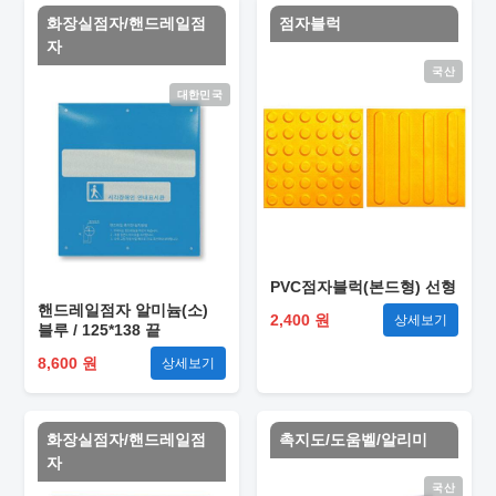
화장실점자/핸드레일점
점자블럭
자
국산
대한민국
PVC점자블럭(본드형) 선형
핸드레일점자 알미늄(소)
2,400 원
상세보기
블루 / 125*138 끝
8,600 원
상세보기
화장실점자/핸드레일점
촉지도/도움벨/알리미
자
국산