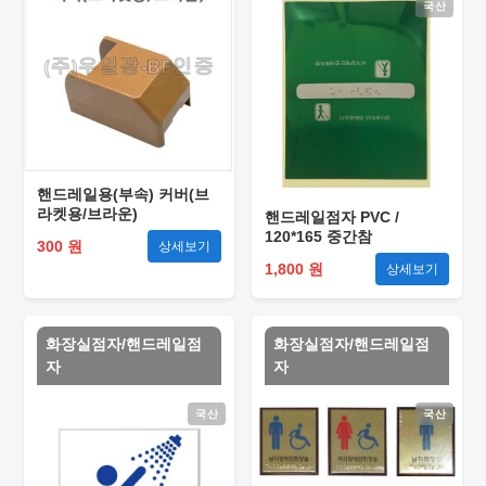
국산
핸드레일용(부속) 커버(브
라켓용/브라운)
핸드레일점자 PVC /
120*165 중간참
300 원
상세보기
1,800 원
상세보기
화장실점자/핸드레일점
화장실점자/핸드레일점
자
자
국산
국산