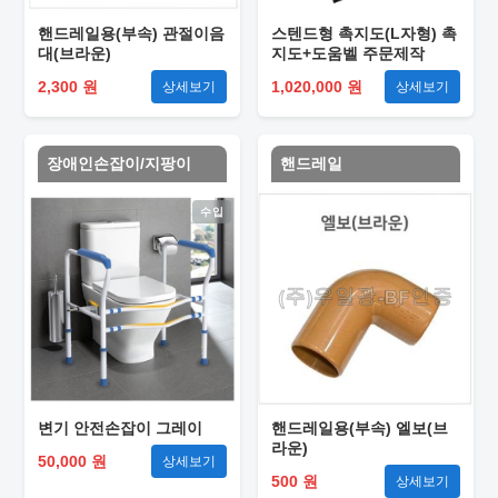
핸드레일용(부속) 관절이음
스텐드형 촉지도(L자형) 촉
대(브라운)
지도+도움벨 주문제작
2,300 원
1,020,000 원
상세보기
상세보기
장애인손잡이/지팡이
핸드레일
수입
변기 안전손잡이 그레이
핸드레일용(부속) 엘보(브
라운)
50,000 원
상세보기
500 원
상세보기