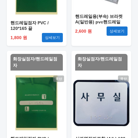
핸드레일용(부속) 브라켓
A(일반용) pvc핸드레일
핸드레일점자 PVC /
120*165 끝
2,600 원
상세보기
1,800 원
상세보기
화장실점자/핸드레일점
화장실점자/핸드레일점
자
자
국산
국산