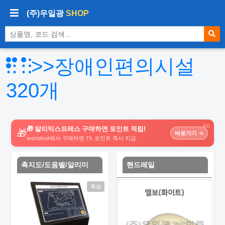
(주)우일광
SHOP
상품 검색
>>장애인편의시설
320
개
AD
🎁 알리익스프레스 구매하면 포인트 적립!
🎁
바로가기 →
worldbot에서 구매하면 1% 포인트 즉시 지급
촉지도/도움벨/알리미
핸드레일
국산