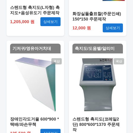
스텐드형 촉지도(L자형) 촉
지도+음성유도기 주문제작
화장실돌출표찰(주문인쇄)
150*150 주문제작
1,205,000 원
상세보기
12,000 원
상세보기
기저귀/영유아거치대
촉지도/도움벨/알리미
국산
국산
장애인각도거울 600*900 *
스텐드형 촉지도(코레일2
택배/파손무책
단) 800*600*1370 주문제
작