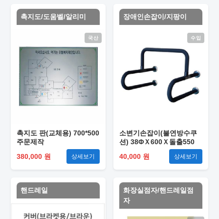
촉지도/도움벨/알리미
장애인손잡이/지팡이
국산
수입
촉지도 판(교체용) 700*500
소변기손잡이(불연방수쿠
주문제작
션) 38ΦＸ600Ｘ돌출550
380,000 원
40,000 원
상세보기
상세보기
핸드레일
화장실점자/핸드레일점
자