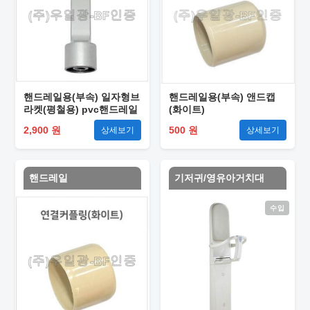
핸드레일용(부속) 일자형브
핸드레일용(부속) 앤드캡
라켓(평철용) pvc핸드레일
(화이트)
2,900 원
500 원
상세보기
상세보기
핸드레일
기저귀/영유아거치대
수입