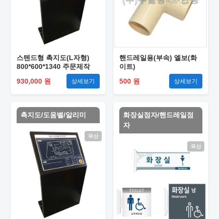
스텐드형 촉지도(L자형)
핸드레일용(부속) 엘보(화
800*600*1340 주문제작
이트)
930,000 원
500 원
상세보기
상세보기
촉지도/도움벨/알리미
화장실점자/핸드레일점
자
국산
국산