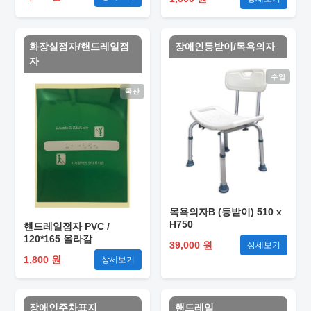
화장실점자/핸드레일점
장애인등받이/목욕의자
자
수입
국산
목욕의자B (등받이) 510 x
H750
핸드레일점자 PVC /
120*165 올라감
39,000 원
상세보기
1,800 원
상세보기
장애인주차표지
핸드레일