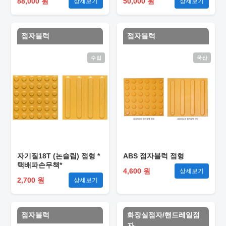
88,000 원
50,000 원
상세보기
상세보기
점자블럭
점자블럭
수입
국산
자기질18T (논슬립) 점형 *
ABS 점자블럭 점형
택배파손무책*
4,600 원
상세보기
2,700 원
상세보기
점자블럭
화장실점자/핸드레일점
자