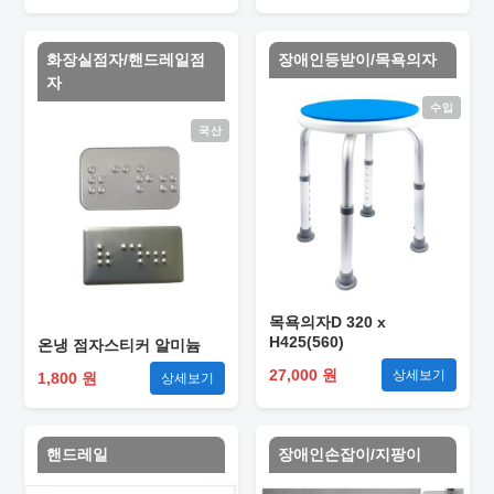
화장실점자/핸드레일점
장애인등받이/목욕의자
자
수입
국산
목욕의자D 320 x
H425(560)
온냉 점자스티커 알미늄
27,000 원
상세보기
1,800 원
상세보기
핸드레일
장애인손잡이/지팡이