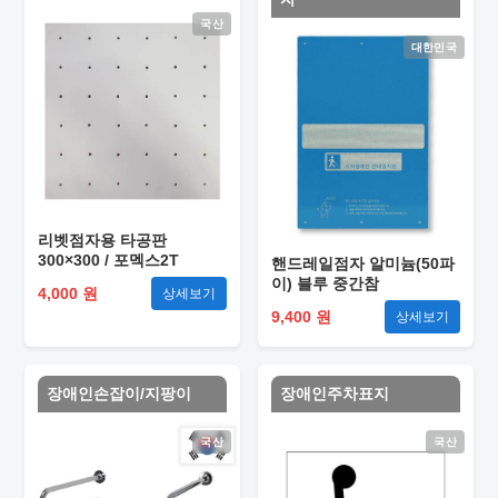
국산
대한민국
리벳점자용 타공판
300×300 / 포멕스2T
핸드레일점자 알미늄(50파
이) 블루 중간참
4,000 원
상세보기
9,400 원
상세보기
장애인손잡이/지팡이
장애인주차표지
국산
국산