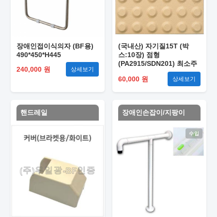
장애인접이식의자 (BF용)
(국내산) 자기질15T (박
490*450*H445
스:10장) 점형
(PA2915/SDN201) 최소주
240,000 원
상세보기
문6박스
60,000 원
상세보기
핸드레일
장애인손잡이/지팡이
수입