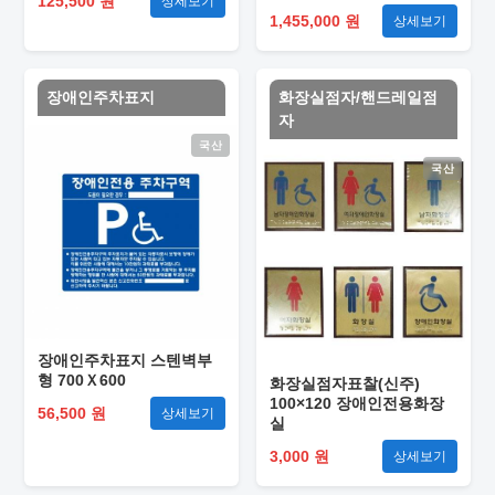
125,500 원
상세보기
1,455,000 원
상세보기
장애인주차표지
화장실점자/핸드레일점
자
국산
국산
장애인주차표지 스텐벽부
형 700Ｘ600
화장실점자표찰(신주)
100×120 장애인전용화장
56,500 원
상세보기
실
3,000 원
상세보기