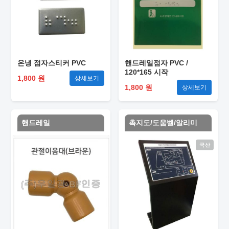
온냉 점자스티커 PVC
핸드레일점자 PVC /
120*165 시작
1,800 원
상세보기
1,800 원
상세보기
핸드레일
촉지도/도움벨/알리미
국산