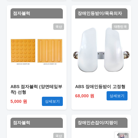
점자블럭
장애인등받이/목욕의자
국산
대한민국
ABS 점자블럭 (양면테잎부
ABS 장애인등받이 고정형
착) 선형
68,000 원
상세보기
5,000 원
상세보기
점자블럭
장애인손잡이/지팡이
국산
국산