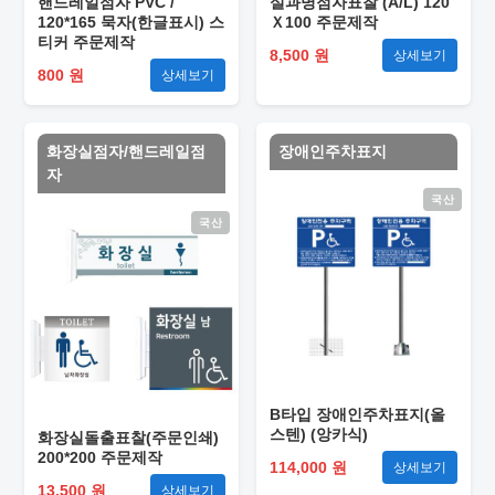
핸드레일점자 PVC /
실과명점자표찰 (A/L) 120
120*165 묵자(한글표시) 스
Ｘ100 주문제작
티커 주문제작
8,500 원
상세보기
800 원
상세보기
화장실점자/핸드레일점
장애인주차표지
자
국산
국산
B타입 장애인주차표지(올
스텐) (앙카식)
화장실돌출표찰(주문인쇄)
200*200 주문제작
114,000 원
상세보기
13,500 원
상세보기