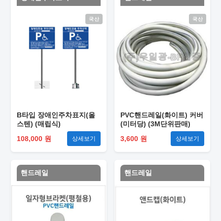
국산
국산
B타입 장애인주차표지(올
PVC핸드레일(화이트) 커버
스텐) (매립식)
(미터당) (3M단위판매)
108,000 원
3,600 원
상세보기
상세보기
핸드레일
핸드레일