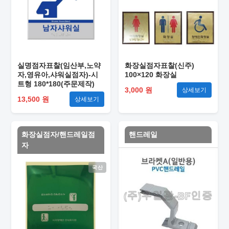
실명점자표찰(임산부,노약
화장실점자표찰(신주)
자,영유아,샤워실점자)-시
100×120 화장실
트형 180*180(주문제작)
3,000 원
상세보기
13,500 원
상세보기
화장실점자/핸드레일점
핸드레일
자
국산