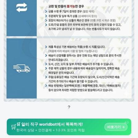
?
AD
🛒 알리 직구 worldbot에서 똑똑하게!
🛒
바로가기 →
한국어 상담 + 안전결제 + 1·2·3% 포인트 적립