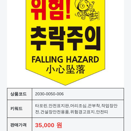
상품코드
2030-0050-006
타포린,안전표지판,머리조심,끈부착,작업장안
키워드
전,건설장안전용품,위험경고표지,안전띠
35,000
원
판매가격