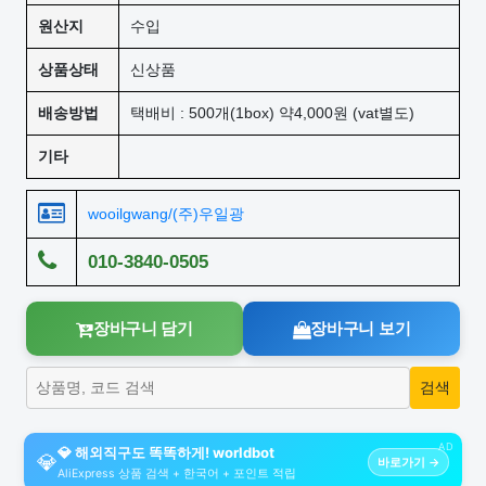
원산지
수입
상품상태
신상품
배송방법
택배비 : 500개(1box) 약4,000원 (vat별도)
기타
wooilgwang/(주)우일광
010-3840-0505
장바구니 담기
장바구니 보기
AD
💎 해외직구도 똑똑하게! worldbot
💎
바로가기 →
AliExpress 상품 검색 + 한국어 + 포인트 적립