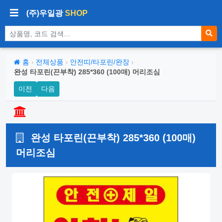
(주)우일광
SHOP
상품 검색
홈
›
전체상품
›
안전띠/타포린/완장
›
완성 타포린(끈부착) 285*360 (100매) 머리조심
이전
다음
완성 타포린(끈부착) 285*360 (100매)
머리조심