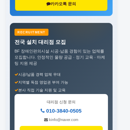
카카오톡 문의
RECRUITMENT
전국 설치 대리점 모집
BF 장애인편의시설 시공·납품 경험이 있는 업체를
모집합니다.
안정적인 물량 공급 · 정기 교육 · 마케
팅 지원 제공
시공/납품 경력 업체 우대
지역별 독점 영업권 부여 가능
본사 직접 기술 지원 및 교육
대리점 신청 문의
010-3840-0505
kinfo@naver.com