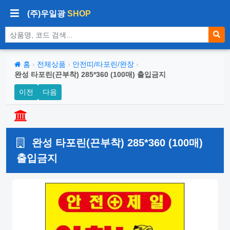
(주)우일광
SHOP
상품 검색
홈
›
전체상품
›
안전띠/타포린/완장
›
완성 타포린(끈부착) 285*360 (100매) 출입금지
이전
다음
완성 타포린(끈부착) 285*360 (100매)
출입금지