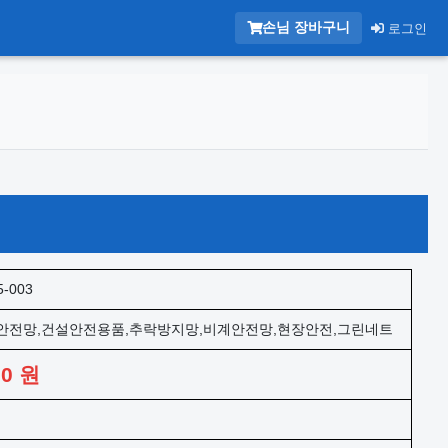
손님 장바구니
로그인
5-003
안전망,건설안전용품,추락방지망,비계안전망,현장안전,그린네트
00
원