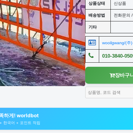
상품상태
신상품
배송방법
전화문의 / 
기타
wooilgwang/(
010-3840-050
장바구니
하게! worldbot
색 + 한국어 + 포인트 적립