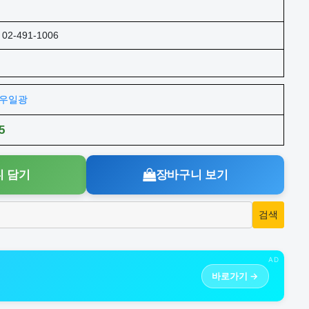
02-491-1006
주)우일광
5
 담기
장바구니 보기
AD
바로가기 →