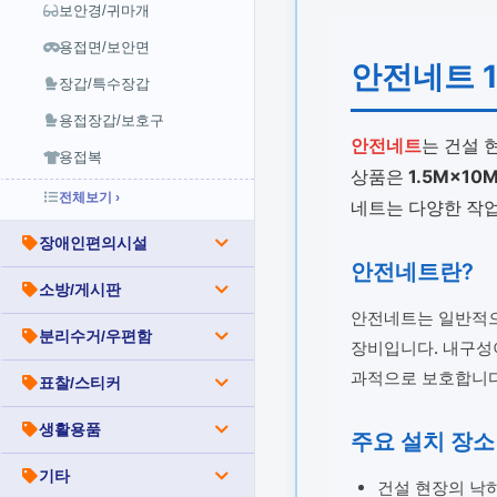
보안경/귀마개
용접면/보안면
안전네트 1
장갑/특수장갑
용접장갑/보호구
안전네트
는 건설 
용접복
상품은
1.5M×10
전체보기 ›
네트는 다양한 작업
장애인편의시설
안전네트란?
소방/게시판
안전네트는 일반적으로
분리수거/우편함
장비입니다. 내구성
과적으로 보호합니다
표찰/스티커
생활용품
주요 설치 장소
기타
건설 현장의 낙하