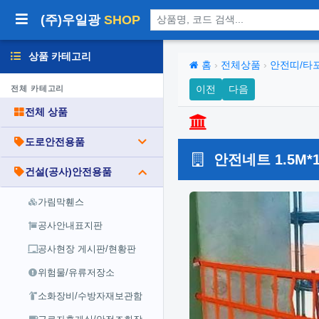
상품 검색
(주)우일광
SHOP
상품 카테고리
홈
›
전체상품
›
안전띠/타
이전
다음
전체 카테고리
전체 상품
도로안전용품
안전네트 1.5M*1
건설(공사)안전용품
가림막휀스
공사안내표지판
공사현장 게시판/현황판
위험물/유류저장소
소화장비/수방자재보관함