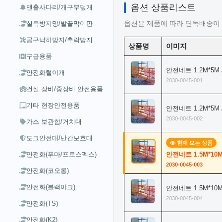
옵션 상품리스트
맨홀사다리/개구부덮개
실족방지망/발끝막이판
옵션은 제품에 따라 단독배송이 
공구낙하방지/추락방지
상품명
이미지
구급용품
안전네트 1.2M*5M 
안전화털이개
2030-0045-001
건설 장비/중장비 안전용품
기타 현장안전용품
안전네트 1.2M*5M
2030-0045-002
가스 보관함/거치대
도크안전대/난간보호대
현재 보는 상품
안전화(푸마/프로스펙스)
안전네트 1.5M*10M
2030-0045-003
안전화(코오롱)
안전화(블랙야크)
안전네트 1.5M*10
2030-0045-004
안전화(TS)
안전화(K2)