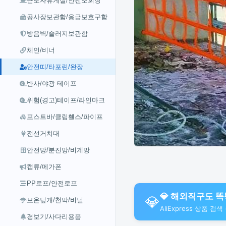
근로자휴게실/안전조회장
공사장보관함/응급보호구함
방음벽/슬러지보관함
체인/비너
안전띠/타포린/완장
반사/야광 테이프
위험(경고)테이프/라인마크
포스트바/클립휀스/파이프
전선거치대
안전망/분진망/비계망
캡류/메가폰
PP로프/안전로프
💎 해외직구도 똑똑
💎
보온덮개/천막/비닐
AliExpress 상품 검
경보기/사다리용품