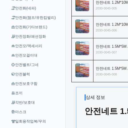
안전네트 1.2M*10M
안전화(네파)
2030-0045-005
안전화(챔프/유한킴벌리)
안전네트 1.2M*10
안전화(기타브랜드)
2030-0045-006
안전장화/패션장화
안전모/액세서리
안전네트 1.5M*5M 
2030-0045-007
안전모걸이대
안전벨트/그네
안전네트 1.5M*5M
안전블럭
2030-0045-008
안전보호구함
조끼
상세 정보
각반/보호대
안전네트 1.5
마스크
일회용작업복/우의