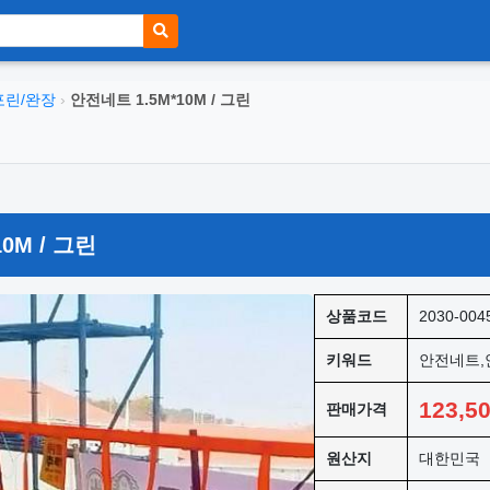
포린/완장
›
안전네트 1.5M*10M / 그린
0M / 그린
상품코드
2030-004
키워드
안전네트,
123,5
판매가격
원산지
대한민국