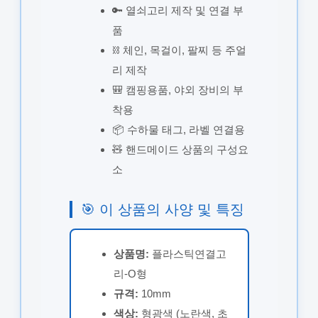
🔑 열쇠고리 제작 및 연결 부
품
⛓️ 체인, 목걸이, 팔찌 등 주얼
리 제작
🎒 캠핑용품, 야외 장비의 부
착용
📦 수하물 태그, 라벨 연결용
🧸 핸드메이드 상품의 구성요
소
🎯 이 상품의 사양 및 특징
상품명:
플라스틱연결고
리-O형
규격:
10mm
색상:
형광색 (노란색, 초