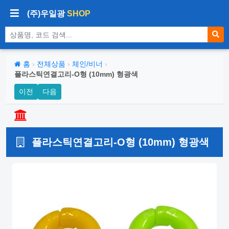
(주)우일광
SHOP
상품 검색
홈
›
전체상품
›
체인/비너
›
플라스틱연결고리-O형 (10mm) 형광색
이전
다음
플라스틱연결고리-O형 (10mm) 형광색