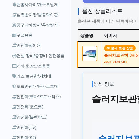
맨홀사다리/개구부덮개
옵션 상품리스트
실족방지망/발끝막이판
옵션은 제품에 따라 단독배송이 
공구낙하방지/추락방지
구급용품
상품명
이미지
안전화털이개
현재 보는 상품
슬러지보관함 JH-5
건설 장비/중장비 안전용품
2024-0120-001
기타 현장안전용품
가스 보관함/거치대
상세 정보
도크안전대/난간보호대
슬러지보관함 
안전화(푸마/프로스펙스)
안전화(코오롱)
안전화(블랙야크)
안전화(TS)
슬러지보관함
안전화(K2)