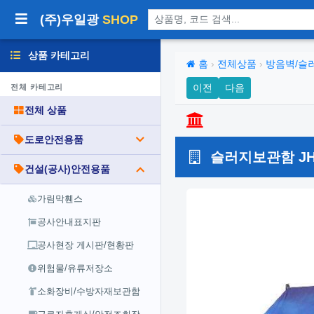
상품 검색
(주)우일광
SHOP
상품 카테고리
홈
›
전체상품
›
방음벽/슬
이전
다음
전체 카테고리
전체 상품
도로안전용품
슬러지보관함 JH
건설(공사)안전용품
가림막휀스
공사안내표지판
공사현장 게시판/현황판
위험물/유류저장소
소화장비/수방자재보관함