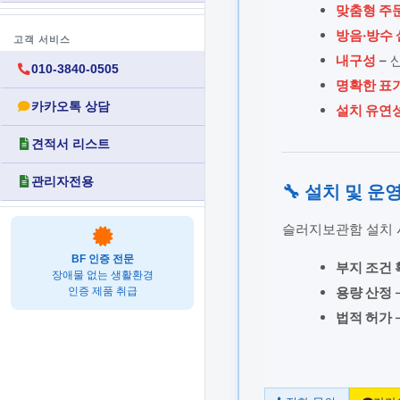
맞춤형 주
방음·방수
고객 서비스
내구성
– 
010-3840-0505
명확한 표
카카오톡 상담
설치 유연
견적서 리스트
관리자전용
🔧 설치 및 운
슬러지보관함 설치 
BF 인증 전문
부지 조건 
장애물 없는 생활환경
용량 산정
인증 제품 취급
법적 허가