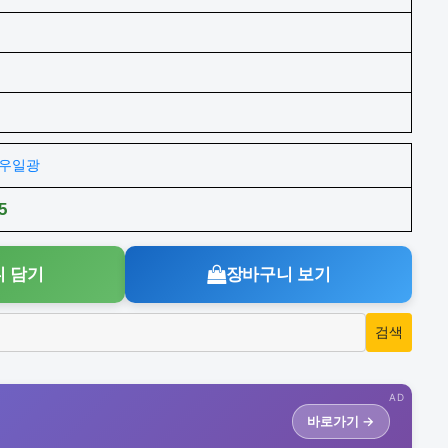
주)우일광
5
 담기
장바구니 보기
AD
바로가기 →