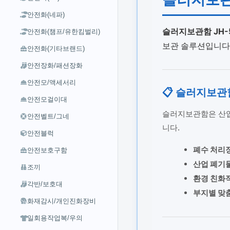
안전화(네파)
슬러지보관함 JH-
안전화(챔프/유한킴벌리)
보관 솔루션입니다.
안전화(기타브랜드)
안전장화/패션장화
안전모/액세서리
📋 슬러지보관
안전모걸이대
슬러지보관함은 산업
안전벨트/그네
니다.
안전블럭
폐수 처리
안전보호구함
산업 폐기
조끼
환경 친화
각반/보호대
부지별 맞
화재감시/개인진화장비
일회용작업복/우의