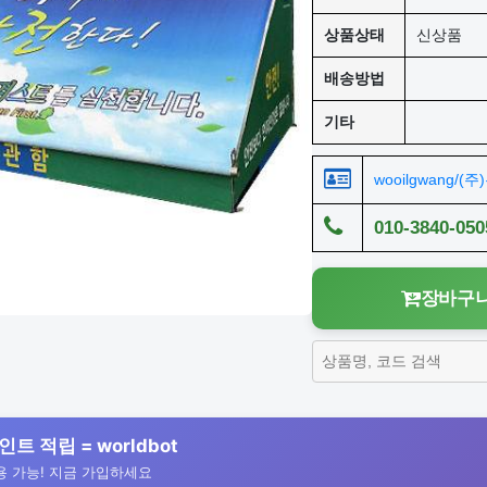
상품상태
신상품
배송방법
기타
wooilgwang/(
010-3840-050
장바구니
인트 적립 = worldbot
 가능! 지금 가입하세요