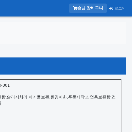
손님 장바구니
로그인
0-001
함,슬러지처리,폐기물보관,환경미화,주문제작,산업용보관함,건
품