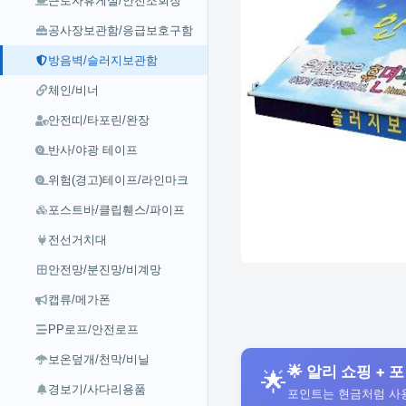
근로자휴게실/안전조회장
공사장보관함/응급보호구함
방음벽/슬러지보관함
체인/비너
안전띠/타포린/완장
반사/야광 테이프
위험(경고)테이프/라인마크
포스트바/클립휀스/파이프
전선거치대
안전망/분진망/비계망
캡류/메가폰
PP로프/안전로프
보온덮개/천막/비닐
🌟 알리 쇼핑 + 포
🌟
경보기/사다리용품
포인트는 현금처럼 사용