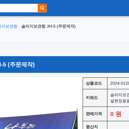
러지보관함
›
슬러지보관함 JH-5 (주문제작)
-5 (주문제작)
상품코드
2024-012
슬러지보관
키워드
설현장용
0
원
판매가격
원산지