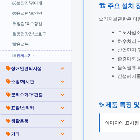
보안경/귀마개
🏗️ 주요 설치
용접면/보안면
슬러지보관함은 다음
장갑/특수장갑
수도사업소
용접장갑/보호구
하수처리 
용접복
산업단지 
전체보기 ›
환경미화원
음식물류 
장애인편의시설
건설폐기물
소방/게시판
분리수거/우편함
✨ 제품 특징 및
표찰/스티커
생활용품
이미지에 표시된 
기타