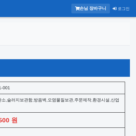
손님 장바구니
로그인
1-001
소,슬러지보관함,방음벽,오염물질보관,주문제작,환경시설,산업
500
원