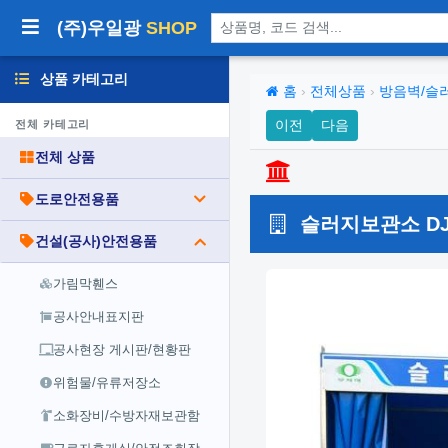
상품 검색
(주)우일광
SHOP
상품 카테고리
홈
›
전체상품
›
방음벽/슬
이전
다음
전체 카테고리
전체 상품
도로안전용품
슬러지보관소 DJ-4
건설(공사)안전용품
가림막휀스
공사안내표지판
공사현장 게시판/현황판
위험물/유류저장소
소화장비/수방자재보관함