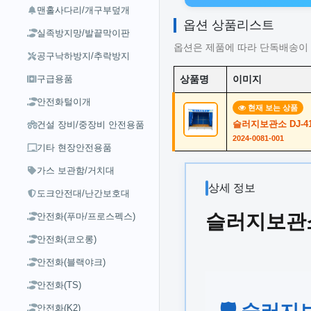
맨홀사다리/개구부덮개
옵션 상품리스트
실족방지망/발끝막이판
옵션은 제품에 따라 단독배송이 
공구낙하방지/추락방지
구급용품
상품명
이미지
안전화털이개
현재 보는 상품
슬러지보관소 DJ-41 
건설 장비/중장비 안전용품
2024-0081-001
기타 현장안전용품
가스 보관함/거치대
상세 정보
도크안전대/난간보호대
슬러지보관소 D
안전화(푸마/프로스펙스)
안전화(코오롱)
안전화(블랙야크)
안전화(TS)
🛡️ 슬러
안전화(K2)