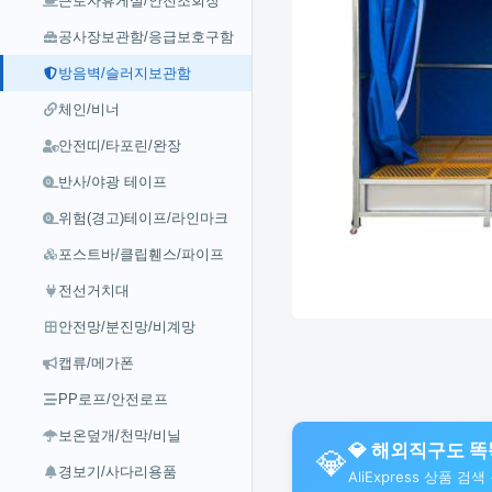
근로자휴게실/안전조회장
공사장보관함/응급보호구함
방음벽/슬러지보관함
체인/비너
안전띠/타포린/완장
반사/야광 테이프
위험(경고)테이프/라인마크
포스트바/클립휀스/파이프
전선거치대
안전망/분진망/비계망
캡류/메가폰
PP로프/안전로프
보온덮개/천막/비닐
💎 해외직구도 똑똑
💎
경보기/사다리용품
AliExpress 상품 검