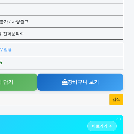
불가 / 차량출고
작-전화문의※
주)우일광
5
 담기
장바구니 보기
AD
바로가기 →