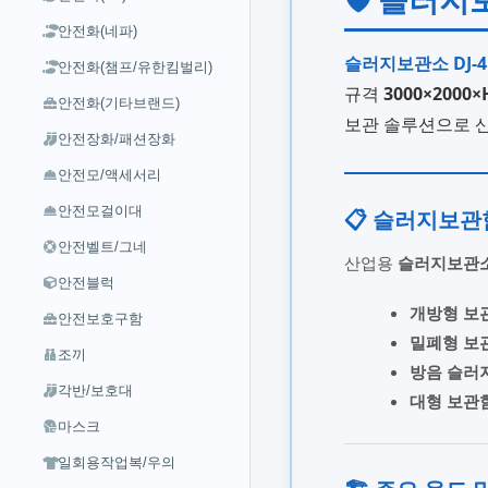
안전화(네파)
슬러지보관소 DJ-4
안전화(챔프/유한킴벌리)
규격
3000×2000
안전화(기타브랜드)
보관 솔루션으로 산
안전장화/패션장화
안전모/액세서리
안전모걸이대
📋 슬러지보관
안전벨트/그네
산업용
슬러지보관
안전블럭
개방형 보
안전보호구함
밀폐형 보
조끼
방음 슬러
각반/보호대
대형 보관
마스크
일회용작업복/우의