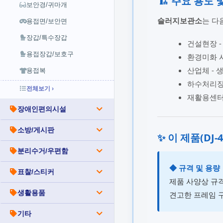
🏗️ 주요 용도
보안경/귀마개
슬러지보관소
는 다
용접면/보안면
장갑/특수장갑
건설현장 -
용접장갑/보호구
환경미화 시
산업체 - 
용접복
하수처리장 
전체보기 ›
재활용센터 
장애인편의시설
소방/게시판
✨ 이 제품(DJ-
분리수거/우편함
◆ 규격 및 용량
표찰/스티커
제품 사양상 규
생활용품
견고한 프레임 
기타