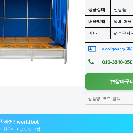
상품상태
신상품
배송방법
택배,화물 
기타
※주문제
wooilgwang/(
010-3840-050
장바구니
하게! worldbot
색 + 한국어 + 포인트 적립