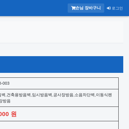
손님 장바구니
로그인
0-003
벽,건축용방음벽,임시방음벽,공사장방음,소음차단벽,이동식펜
장방음
000
원