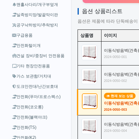
맨홀사다리/개구부덮개
옵션 상품리스트
실족방지망/발끝막이판
옵션은 제품에 따라 단독배송이 
공구낙하방지/추락방지
구급용품
상품명
이미지
안전화털이개
이동식방음벽(건축용) 
건설 장비/중장비 안전용품
2024-0050-001
기타 현장안전용품
이동식방음벽(건축용) 
가스 보관함/거치대
2024-0050-002
도크안전대/난간보호대
현재 보는 상품
안전화(푸마/프로스펙스)
이동식방음벽(건축용) 
안전화(코오롱)
2024-0050-003
안전화(블랙야크)
이동식방음벽(건축용) 
안전화(TS)
2024-0050-004
안전화(K2)