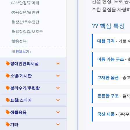
건설 현장, 도로 
보안경/귀마개
수한 품질을 자랑하
용접면/보안면
장갑/특수장갑
?? 핵심 특징
용접장갑/보호구
대형 규격
- 가로 
용접복
전체보기 ›
이동 가능 구조
-
장애인편의시설
소방/게시판
고재판 옵션
- 중
분리수거/우편함
튼튼한 구조
- 철
표찰/스티커
생활용품
국산 제품
- (주
기타