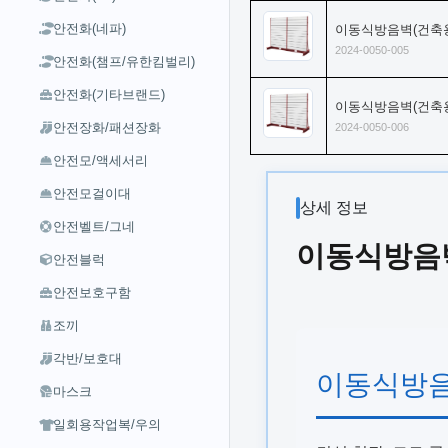
안전화(네파)
이동식방음벽(건축용) 
2024-0050-005
안전화(챔프/유한킴벌리)
안전화(기타브랜드)
이동식방음벽(건축용) 
안전장화/패션장화
2024-0050-006
안전모/액세서리
안전모걸이대
상세 정보
안전벨트/그네
이동식방음벽(
안전블럭
안전보호구함
조끼
각반/보호대
이동식방음벽
마스크
일회용작업복/우의