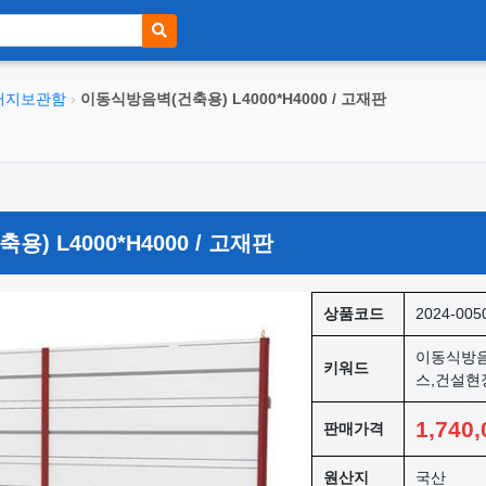
러지보관함
›
이동식방음벽(건축용) L4000*H4000 / 고재판
) L4000*H4000 / 고재판
상품코드
2024-005
이동식방음
키워드
스,건설현
1,740,
판매가격
원산지
국산