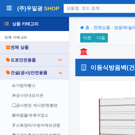
상품 검색
(주)우일광
SHOP
상품 카테고리
홈
›
전체상품
›
방음벽/슬
이전
다음
전체 카테고리
전체 상품
도로안전용품
이동식방음벽(건축용
건설(공사)안전용품
가림막휀스
공사안내표지판
공사현장 게시판/현황판
위험물/유류저장소
소화장비/수방자재보관함