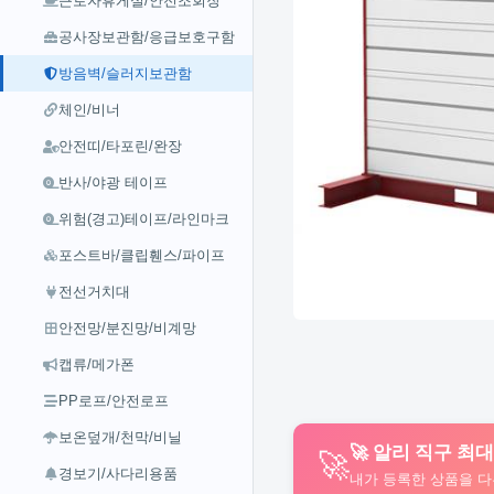
근로자휴게실/안전조회장
공사장보관함/응급보호구함
방음벽/슬러지보관함
체인/비너
안전띠/타포린/완장
반사/야광 테이프
위험(경고)테이프/라인마크
포스트바/클립휀스/파이프
전선거치대
안전망/분진망/비계망
캡류/메가폰
PP로프/안전로프
보온덮개/천막/비닐
🚀 알리 직구 최
🚀
경보기/사다리용품
내가 등록한 상품을 다