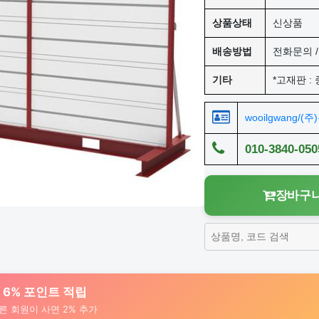
상품상태
신상품
배송방법
전화문의 / 
기타
*고재판 :
wooilgwang/(
010-3840-050
장바구니
대 6% 포인트 적립
른 회원이 사면 2% 추가