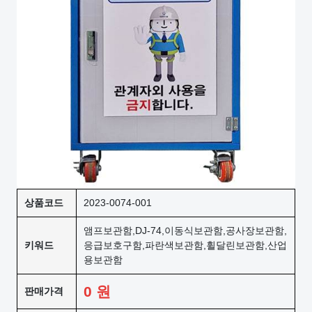
상품코드
2023-0074-001
앰프보관함,DJ-74,이동식보관함,공사장보관함,
키워드
응급보호구함,파란색보관함,휠달린보관함,산업
용보관함
0
원
판매가격