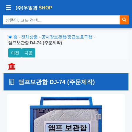
(주)우일광
SHOP
상품 검색
홈
›
전체상품
›
공사장보관함/응급보호구함
›
앰프보관함 DJ-74 (주문제작)
이전
다음
앰프보관함 DJ-74 (주문제작)