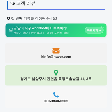
고객 리뷰
첫 번째 리뷰를 작성해주세요!
AD
🛒 알리 직구 worldbot에서 똑똑하게!
🛒
바로가기 →
한국어 상담 + 안전결제 + 1·2·3% 포인트 적립
kinfo@naver.com
경기도 남양주시 진건읍 독정로솔숲길 11, 3호
010-3840-0505