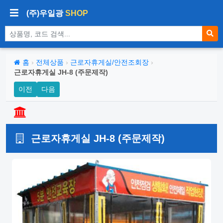
(주)우일광
SHOP
상품 검색
홈
›
전체상품
›
근로자휴게실/안전조회장
›
근로자휴게실 JH-8 (주문제작)
이전
다음
근로자휴게실 JH-8 (주문제작)