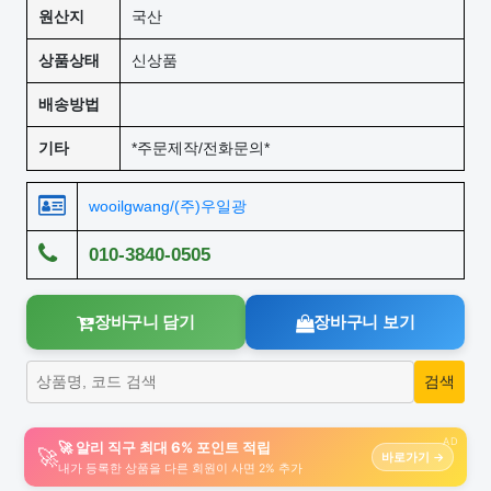
원산지
국산
상품상태
신상품
배송방법
기타
*주문제작/전화문의*
wooilgwang/(주)우일광
010-3840-0505
장바구니 담기
장바구니 보기
AD
🚀 알리 직구 최대 6% 포인트 적립
🚀
바로가기 →
내가 등록한 상품을 다른 회원이 사면 2% 추가