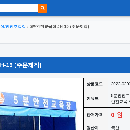
실/안전조회장
›
5분안전교육장 JH-15 (주문제작)
-15 (주문제작)
상품코드
2022-020
5분안전교
키워드
안전교육
0
원
판매가격
원산지
국산