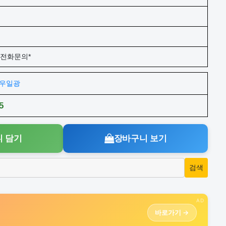
/전화문의*
주)우일광
5
 담기
장바구니 보기
AD
바로가기 →