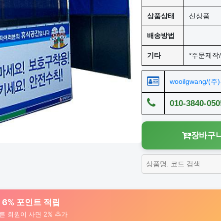
상품상태
신상품
배송방법
기타
*주문제작
wooilgwang/(
010-3840-050
장바구니
대 6% 포인트 적립
른 회원이 사면 2% 추가