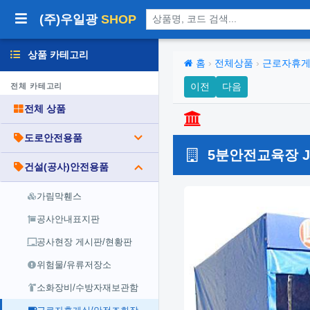
상품 검색
(주)우일광
SHOP
상품 카테고리
홈
›
전체상품
›
근로자휴게
이전
다음
전체 카테고리
전체 상품
도로안전용품
5분안전교육장 JH
건설(공사)안전용품
가림막휀스
공사안내표지판
공사현장 게시판/현황판
위험물/유류저장소
소화장비/수방자재보관함