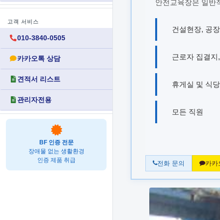
안전교육장은 일반적
고객 서비스
건설현장, 공장
010-3840-0505
근로자 집결지,
카카오톡 상담
견적서 리스트
휴게실 및 식당
관리자전용
모든 직원
BF 인증 전문
장애물 없는 생활환경
인증 제품 취급
전화 문의
카카