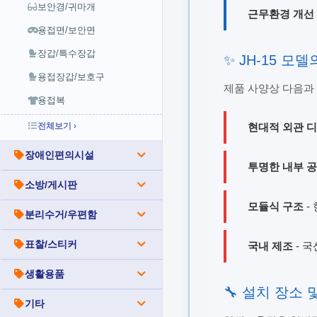
보안경/귀마개
근무환경 개선
용접면/보안면
장갑/특수장갑
✨ JH-15 모
용접장갑/보호구
제품 사양상 다음과
용접복
현대적 외관 
전체보기 ›
장애인편의시설
투명한 내부 
소방/게시판
모듈식 구조
-
분리수거/우편함
표찰/스티커
국내 제조
- 
생활용품
🔧 설치 장소
기타