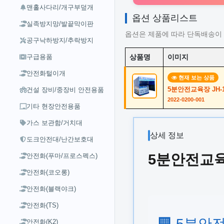
맨홀사다리/개구부덮개
옵션 상품리스트
실족방지망/발끝막이판
옵션은 제품에 따라 단독배송이 
공구낙하방지/추락방지
구급용품
상품명
이미지
안전화털이개
현재 보는 상품
5분안전교육장 JH-1
건설 장비/중장비 안전용품
2022-0200-001
기타 현장안전용품
가스 보관함/거치대
상세 정보
도크안전대/난간보호대
5분안전교육장
안전화(푸마/프로스펙스)
안전화(코오롱)
안전화(블랙야크)
안전화(TS)
🏢 5분안
안전화(K2)