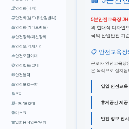
안전화(네파)
안전화(챔프/유한킴벌리)
5분안전교육장 JH-
의 현대적 디자인으
안전화(기타브랜드)
국의 산업안전 기준
안전장화/패션장화
안전모/액세서리
📋 안전교육장
안전모걸이대
근로자 안전교육장은
안전벨트/그네
은 목적으로 설치됩
안전블럭
안전보호구함
일일 안전교육
조끼
휴게공간 제공
각반/보호대
마스크
안전 정보 전시
일회용작업복/우의