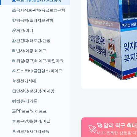
근로자휴게실/안전조회장
공사장보관함/응급보호구함
방음벽/슬러지보관함
체인/비너
안전띠/타포린/완장
반사/야광 테이프
위험(경고)테이프/라인마크
포스트바/클립휀스/파이프
전선거치대
안전망/분진망/비계망
캡류/메가폰
PP로프/안전로프
보온덮개/천막/비닐
🚀 알리 직구 최
🚀
경보기/사다리용품
내가 등록한 상품을 다