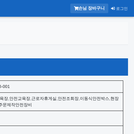
손님 장바구니
로그인
0-001
육장,안전교육장,근로자휴게실,안전조회장,이동식안전박스,현장
,주문제작안전장비