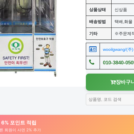
상품상태
신상품
배송방법
택배,화물 
기타
※주문제
wooilgwang/(
010-3840-050
장바구니
대 6% 포인트 적립
른 회원이 사면 2% 추가