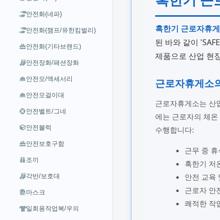
안전화(네파)
혹한기 근로자휴게소 
안전화(챔프/유한킴벌리)
된 바와 같이 'SA
안전화(기타브랜드)
제품으로 산업 현
안전장화/패션장화
안전모/액세서리
근로자휴게소의
안전모걸이대
근로자휴게소는 산업
안전벨트/그네
에는 근로자의 체온 
안전블럭
수행합니다:
안전보호구함
근무 중 휴
조끼
혹한기 저온
안전 교육 
각반/보호대
근로자 안전
마스크
쾌적한 작
일회용작업복/우의