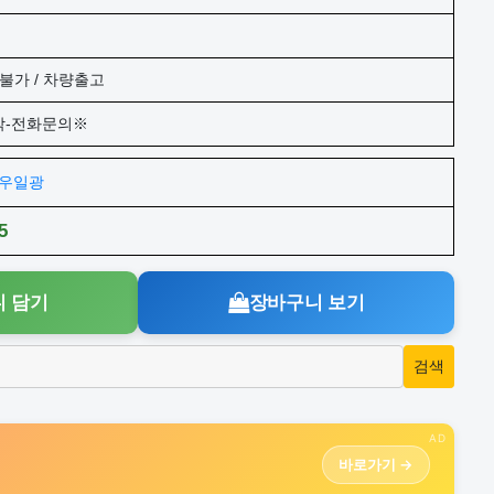
불가 / 차량출고
작-전화문의※
주)우일광
5
 담기
장바구니 보기
AD
바로가기 →