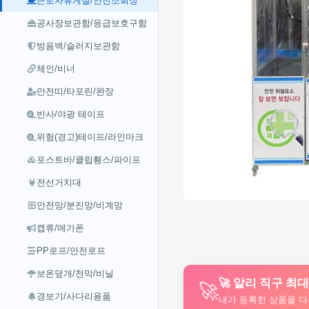
근로자휴게실/안전조회장
공사장보관함/응급보호구함
방음벽/슬러지보관함
체인/비너
안전띠/타포린/완장
반사/야광 테이프
위험(경고)테이프/라인마크
포스트바/클립휀스/파이프
전선거치대
안전망/분진망/비계망
캡류/메가폰
PP로프/안전로프
보온덮개/천막/비닐
🚀 알리 직구 최
🚀
경보기/사다리용품
내가 등록한 상품을 다