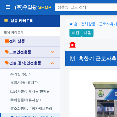
상품 검색
(주)우일광
SHOP
상품 카테고리
홈
›
전체상품
›
근로자휴게
이전
다음
전체 카테고리
전체 상품
도로안전용품
혹한기 근로자휴게
건설(공사)안전용품
가림막휀스
공사안내표지판
공사현장 게시판/현황판
위험물/유류저장소
소화장비/수방자재보관함