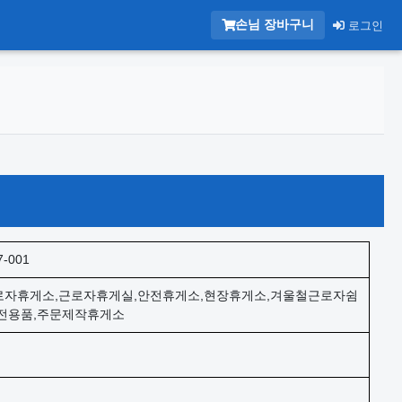
손님 장바구니
로그인
7-001
자휴게소,근로자휴게실,안전휴게소,현장휴게소,겨울철근로자쉼
전용품,주문제작휴게소