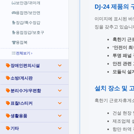
보안경/귀마개
DJ-24 제품의
용접면/보안면
이미지에 표시된 바
장갑/특수장갑
징을 갖추고 있습니
용접장갑/보호구
혹한기 근
용접복
'안전이 최
전체보기 ›
투명 패널
안전 관련
장애인편의시설
모듈식 설
소방/게시판
설치 장소 및 
분리수거/우편함
혹한기 근로자휴게소
표찰/스티커
건설 현장 
생활용품
제조업체 
항만 하역
기타