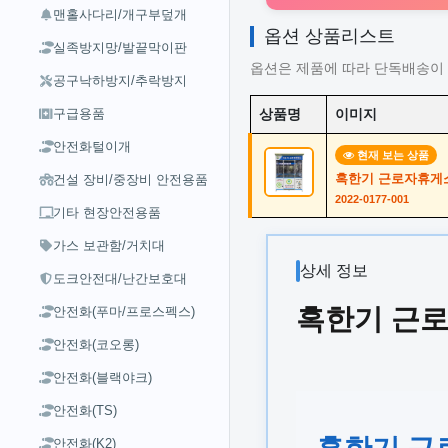
맨홀사다리/개구부덮개
옵션 상품리스트
실족방지망/발끝막이판
옵션은 제품에 따라 단독배송이 
공구낙하방지/추락방지
구급용품
상품명
이미지
안전화털이개
현재 보는 상품
혹한기 근로자휴게소 
건설 장비/중장비 안전용품
2022-0177-001
기타 현장안전용품
가스 보관함/거치대
상세 정보
도크안전대/난간보호대
혹한기 근로자
안전화(푸마/프로스펙스)
안전화(코오롱)
안전화(블랙야크)
안전화(TS)
혹한기 근로
안전화(K2)