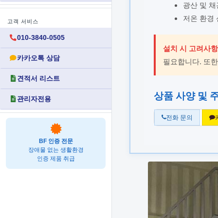
광산 및 채
저온 환경 
고객 서비스
010-3840-0505
설치 시 고려사항
카카오톡 상담
필요합니다. 또한
견적서 리스트
상품 사양 및 
관리자전용
전화 문의
BF 인증 전문
장애물 없는 생활환경
인증 제품 취급