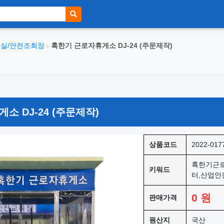
실/안전조회장
›
혹한기 근로자휴게소 DJ-24 (주문제작)
소 DJ-24 (주문제작)
상품코드
2022-017
혹한기근로
키워드
터,산업안
0
원
판매가격
원산지
국산