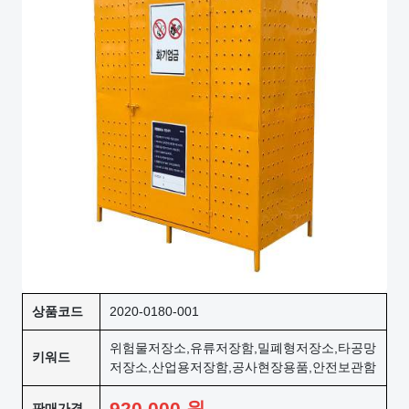
상품코드
2020-0180-001
위험물저장소,유류저장함,밀폐형저장소,타공망
키워드
저장소,산업용저장함,공사현장용품,안전보관함
920,000
원
판매가격