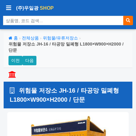
(주)우일광
SHOP
상품 검색
홈
›
전체상품
›
위험물/유류저장소
›
위험물 저장소 JH-16 / 타공망 밀폐형 L1800×W900×H2000 /
단문
이전
다음
위험물 저장소 JH-16 / 타공망 밀폐형
L1800×W900×H2000 / 단문