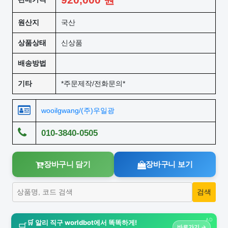
원산지
국산
상품상태
신상품
배송방법
기타
*주문제작/전화문의*
wooilgwang/(주)우일광
010-3840-0505
장바구니 담기
장바구니 보기
AD
🛒 알리 직구 worldbot에서 똑똑하게!
🛒
바로가기 →