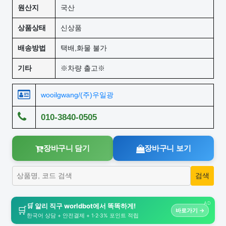
원산지
국산
상품상태
신상품
배송방법
택배,화물 불가
기타
※차량 출고※
wooilgwang/(주)우일광
010-3840-0505
장바구니 담기
장바구니 보기
AD
🛒 알리 직구 worldbot에서 똑똑하게!
🛒
바로가기 →
한국어 상담 + 안전결제 + 1·2·3% 포인트 적립