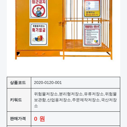
상품코드
2020-0120-001
위험물저장소,분리형저장소,유류저장소,위험물
키워드
보관함,산업용저장소,주문제작저장소,국산저장
소
0
원
판매가격