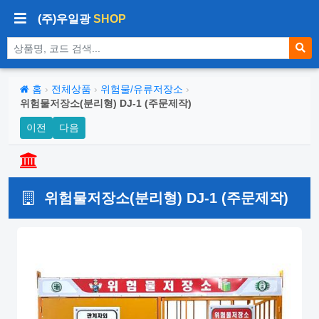
(주)우일광
SHOP
상품 검색
홈
›
전체상품
›
위험물/유류저장소
›
위험물저장소(분리형) DJ-1 (주문제작)
이전
다음
위험물저장소(분리형) DJ-1 (주문제작)