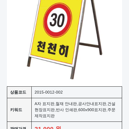
상품코드
2015-0012-002
A자 표지판,철재 안내판,공사안내표지판,건설
키워드
현장표지판,반사 인쇄판,600x900표지판,주문
제작표지판
21,000
원
판매가격