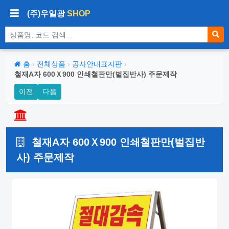
(주)우일광
SHOP
상품 검색
홈
›
전체상품
›
공사안내표지판
›
철재A자 600Ｘ900 인쇄철판만(벌집반사) 주문제작
이전
다음
철재A자 600Ｘ900 인쇄철판만(벌집반
사) 주문제작