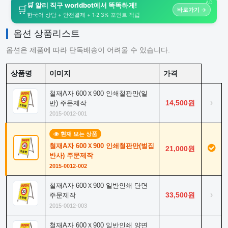
AD
🛒 알리 직구 worldbot에서 똑똑하게!
🛒
바로가기 →
한국어 상담 + 안전결제 + 1·2·3% 포인트 적립
옵션 상품리스트
옵션은 제품에 따라 단독배송이 어려울 수 있습니다.
상품명
이미지
가격
철재A자 600Ｘ900 인쇄철판만(일
›
14,500원
반) 주문제작
2015-0012-001
현재 보는 상품
철재A자 600Ｘ900 인쇄철판만(벌집
21,000원
반사) 주문제작
2015-0012-002
철재A자 600Ｘ900 일반인쇄 단면
›
33,500원
주문제작
2015-0012-003
철재A자 600Ｘ900 일반인쇄 양면