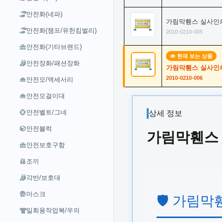
안전화(네파)
가림막휀스 실사인쇄(고
안전화(챔프/유한킴벌리)
2010-0210-005
안전화(기타브랜드)
현재 보는 상품
안전장화/패션장화
가림막휀스 실사인쇄(고
2010-0210-006
안전모/액세서리
안전모걸이대
안전벨트/그네
상세 정보
안전블럭
가림막휀스 실
안전보호구함
조끼
각반/보호대
마스크
🛡️ 가림
일회용작업복/우의