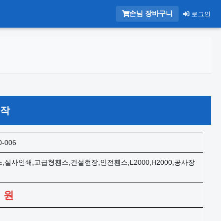
손님 장바구니
로그인
제작
0-006
,실사인쇄,고급형휀스,건설현장,안전휀스,L2000,H2000,공사장
0
원