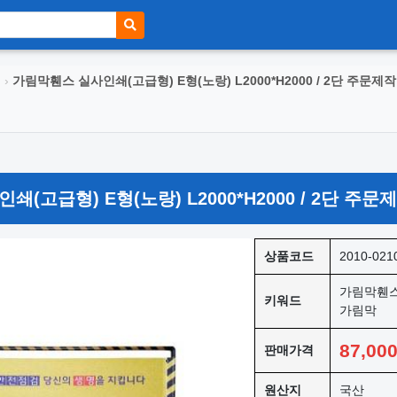
스
›
가림막휀스 실사인쇄(고급형) E형(노랑) L2000*H2000 / 2단 주문제작
(고급형) E형(노랑) L2000*H2000 / 2단 주문
상품코드
2010-021
가림막휀스
키워드
가림막
87,00
판매가격
원산지
국산