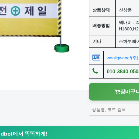
상품상태
신상품
택배비 : 2
배송방법
H1800,H
기타
※하부베
wooilgwang/(
010-3840-050
장바구니
rldbot에서 똑똑하게!