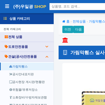
상품 검색
(주)우일광
SHOP
상품 카테고리
홈
›
전체상품
›
가림막휀
이전
다음
전체 카테고리
전체 상품
도로안전용품
가림막휀스 실사인쇄
건설(공사)안전용품
가림막휀스
공사안내표지판
공사현장 게시판/현황판
위험물/유류저장소
소화장비/수방자재보관함