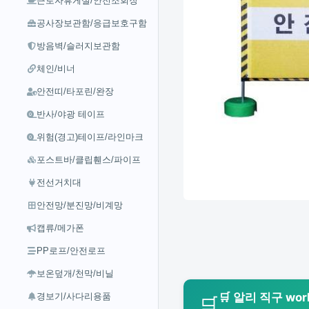
근로자휴게실/안전조회장
공사장보관함/응급보호구함
방음벽/슬러지보관함
체인/비너
안전띠/타포린/완장
반사/야광 테이프
위험(경고)테이프/라인마크
포스트바/클립휀스/파이프
전선거치대
안전망/분진망/비계망
캡류/메가폰
PP로프/안전로프
보온덮개/천막/비닐
🛒 알리 직구 wo
경보기/사다리용품
🛒