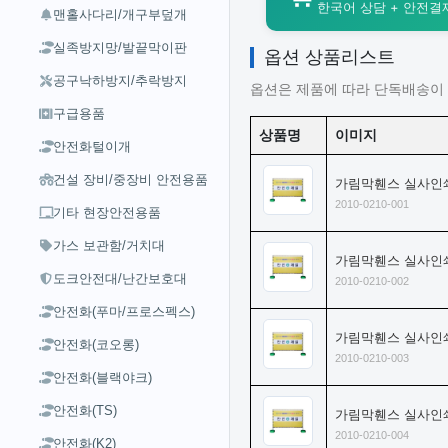
한국어 상담 + 안전결제 
맨홀사다리/개구부덮개
실족방지망/발끝막이판
옵션 상품리스트
공구낙하방지/추락방지
옵션은 제품에 따라 단독배송이 
구급용품
상품명
이미지
안전화털이개
건설 장비/중장비 안전용품
가림막휀스 실사인쇄(고
2010-0210-001
기타 현장안전용품
가스 보관함/거치대
가림막휀스 실사인쇄(고
도크안전대/난간보호대
2010-0210-002
안전화(푸마/프로스펙스)
가림막휀스 실사인쇄(고
안전화(코오롱)
2010-0210-003
안전화(블랙야크)
안전화(TS)
가림막휀스 실사인쇄(고
2010-0210-004
안전화(K2)