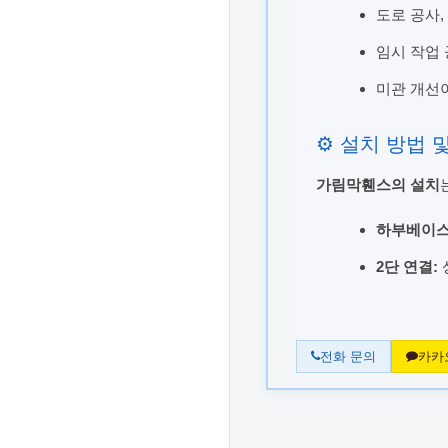
도로 공사,
임시 작업 
미관 개선이
⚙️ 설치 방법
가림막휀스의 설치
하부베이스
2단 연결:
전화 문의
카카