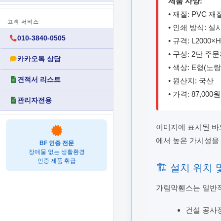
제품 사양:
• 재질: PVC 
고객 서비스
• 인쇄 방식: 
010-3840-0505
• 규격: L2000×
• 구성: 2단 주
카카오톡 상담
• 색상: E형(노랑
견적서 리스트
• 원산지: 국산
• 가격: 87,00
관리자전용
이미지에 표시된 바와
에서 높은 가시성을 
BF 인증 전문
장애물 없는 생활환경
인증 제품 취급
🏗️ 설치 위치
가림막휀스는 일반적
건설 공사장