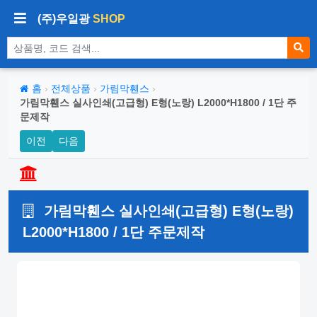
(주)우일광
SHOP
상품 검색
홈
›
전체상품
›
가림막휀스
›
가림막휀스 실사인쇄(고급형) E형(노랑) L2000*H1800 / 1단 주
문제작
이전
다음
가림막휀스 실사인쇄(고급형) E형(노랑)
L2000*H1800 / 1단 주문제작