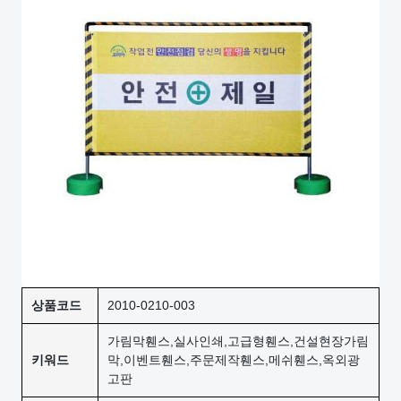
상품코드
2010-0210-003
가림막휀스,실사인쇄,고급형휀스,건설현장가림
키워드
막,이벤트휀스,주문제작휀스,메쉬휀스,옥외광
고판