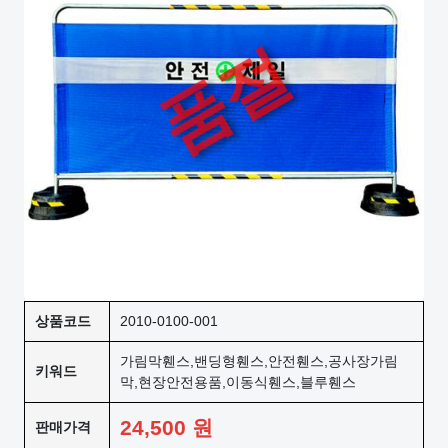
품절
상품코드
2010-0100-001
가림막휀스,밴딩형휀스,안전휀스,공사장가림
키워드
막,현장안전용품,이동식휀스,블루휀스
24,500
원
판매가격