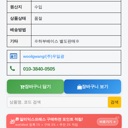
원산지
수입
상품상태
품절
배송방법
기타
※하부베이스 별도판매※
wooilgwang/(주)우일광
010-3840-0505
장바구니 담기
장바구니 보기
AD
🎁 알리익스프레스 구매하면 포인트 적립!
🎁
바로가기 →
worldbot 등록 1% + 구매 3% + 추천 2% 적립