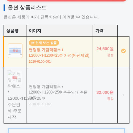
옵션 상품리스트
옵션은 제품에 따라 단독배송이 어려울 수 있습니다.
상품명
이미지
가격
현재 보는 상품
24,500원
밴딩형 가림막휀스 /
품절
L2000×H1200×25Φ 기성(안전제일)
품절
2010-0100-001
품절
밴딩형 가림막휀스 /
L2000×H1200×25Φ 주문인쇄 주문
32,000원
›
제작
품절
2010-0100-002