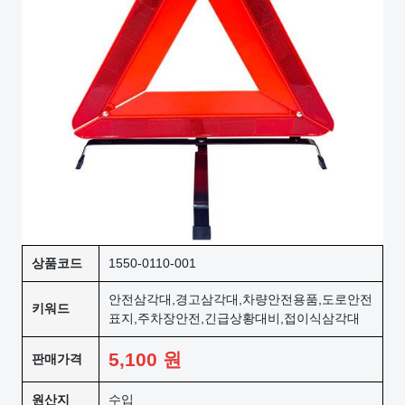
상품코드
1550-0110-001
안전삼각대,경고삼각대,차량안전용품,도로안전
키워드
표지,주차장안전,긴급상황대비,접이식삼각대
5,100
원
판매가격
원산지
수입