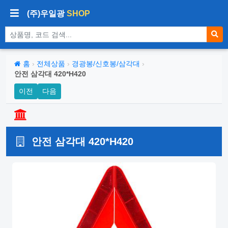
(주)우일광
SHOP
상품 검색
홈
›
전체상품
›
경광봉/신호봉/삼각대
›
안전 삼각대 420*H420
이전
다음
안전 삼각대 420*H420