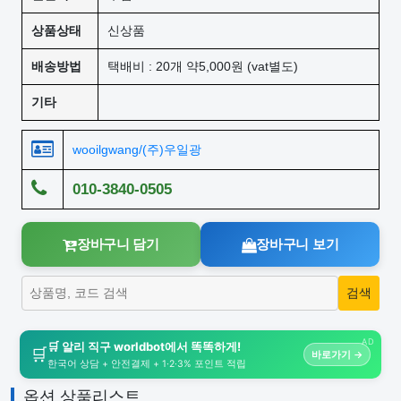
상품상태
신상품
배송방법
택배비 : 20개 약5,000원 (vat별도)
기타
wooilgwang/(주)우일광
010-3840-0505
장바구니 담기
장바구니 보기
AD
🛒 알리 직구 worldbot에서 똑똑하게!
🛒
바로가기 →
한국어 상담 + 안전결제 + 1·2·3% 포인트 적립
옵션 상품리스트