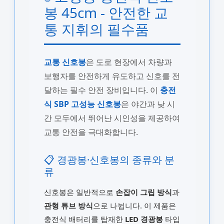
봉 45cm - 안전한 교
통 지휘의 필수품
교통 신호봉
은 도로 현장에서 차량과
보행자를 안전하게 유도하고 신호를 전
달하는 필수 안전 장비입니다. 이
충전
식 SBP 고성능 신호봉
은 야간과 낮 시
간 모두에서 뛰어난 시인성을 제공하여
교통 안전을 극대화합니다.
📋 경광봉·신호봉의 종류와 분
류
신호봉은 일반적으로
손잡이 그립 방식
과
관형 튜브 방식
으로 나뉩니다. 이 제품은
충전식 배터리를 탑재한
LED 경광봉
타입