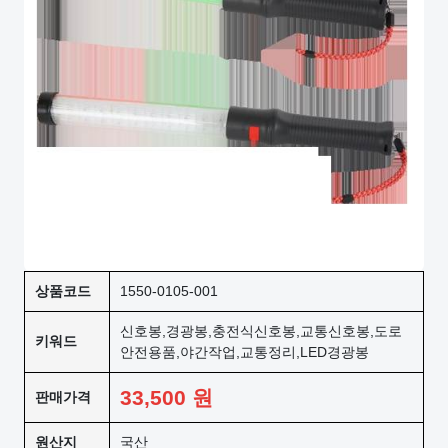
상품코드
1550-0105-001
신호봉,경광봉,충전식신호봉,교통신호봉,도로
키워드
안전용품,야간작업,교통정리,LED경광봉
33,500
원
판매가격
원산지
국산