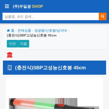
(주)우일광
SHOP
상품 검색
홈
›
전체상품
›
경광봉/신호봉/삼각대
›
(충전식)SBP고성능신호봉 45cm
이전
다음
(충전식)SBP고성능신호봉 45cm