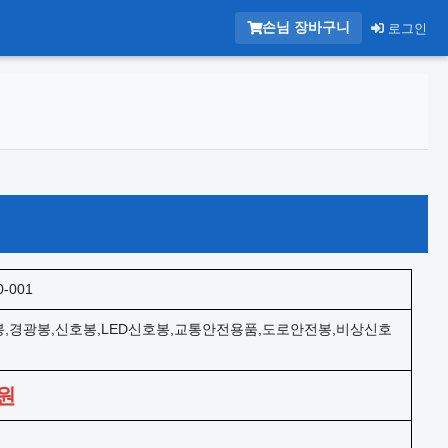
손님 장바구니
로그인
0-001
,경광봉,신호봉,LED신호봉,교통안전용품,도로안전봉,비상신호
원