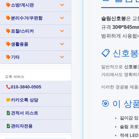
소방/게시판
분리수거/우편함
슬림신호봉
은 교
규격
30Φ*845m
표찰/스티커
범위하게 사용됩
생활용품
📋 신호
기타
일반적으로
신호봉
거리에서도 명확하게
고객 서비스
이러한 경광봉 제
010-3840-0505
카카오톡 상담
🎯 이 상
견적서 리스트
길이감 있
관리자전용
슬림 프로
적색 LED