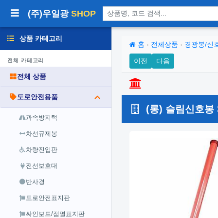
상품 검색
(주)우일광
SHOP
상품 카테고리
홈
›
전체상품
›
경광봉/신
이전
다음
전체 카테고리
전체 상품
도로안전용품
(롱) 슬림신호봉 3
과속방지턱
차선규제봉
차량진입판
전선보호대
반사경
도로안전표지판
싸인보드/점멸표지판