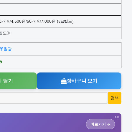
0개 약4,500원/50개 약7,000원 (vat별도)
별도※
주)우일광
5
 담기
장바구니 보기
AD
바로가기 →