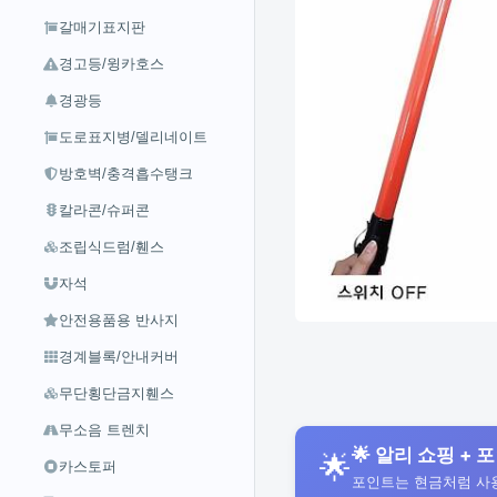
갈매기표지판
경고등/윙카호스
경광등
도로표지병/델리네이트
방호벽/충격흡수탱크
칼라콘/슈퍼콘
조립식드럼/휀스
자석
안전용품용 반사지
경계블록/안내커버
무단횡단금지휀스
무소음 트렌치
🌟 알리 쇼핑 + 포
🌟
카스토퍼
포인트는 현금처럼 사용