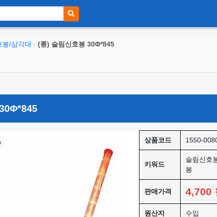
호봉/삼각대
›
(롱) 슬림신호봉 30Φ*845
0Φ*845
상품코드
1550-008
슬림신호봉
키워드
봉
4,700
판매가격
원산지
수입