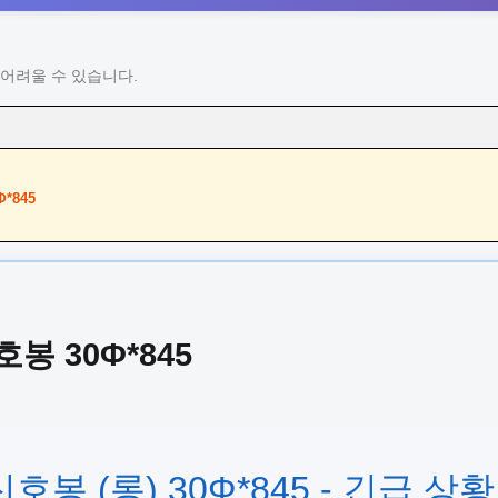
어려울 수 있습니다.
*845
호봉 30Φ*845
신호봉 (롱) 30Φ*845 - 긴급 