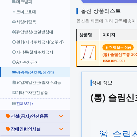
데크범퍼
옵션 상품리스트
코너보호대
옵션은 제품에 따라 단독배송이 
차량버팀목
유압받침/코일받침대
상품명
이미지
원형/사각주차금지(오뚜기)
현재 보는 상품
사각콘/철재주차금지
(롱) 슬림신호봉 30Φ
1550-0080-001
A자주차금지
경광봉/신호봉/삼각대
요일제입간판/출차주의등
상세 정보
기타주차안전용품
(롱) 슬림신
전체보기 ›
건설(공사)안전용품
장애인편의시설
🚨 슬림