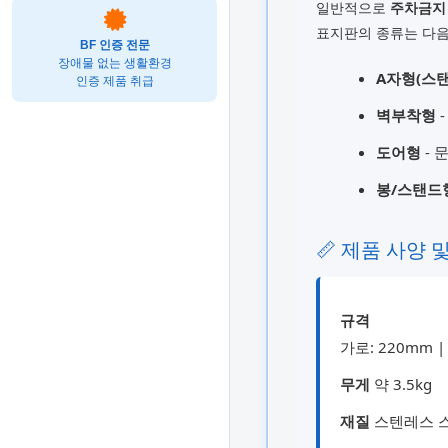
일반적으로
주차금지
표지판의 종류는 다음
BF 인증 전문
장애물 없는 생활환경
A자형(스
인증 제품 취급
벽부착형
-
도어형
- 
봉/스탠드
📏 제품 사양 
규격
가로: 220mm |
무게
약 3.5kg
재질
스텐레스 스