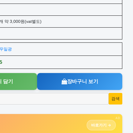
개 약 3,000원(vat별도)
주)우일광
5
 담기
장바구니 보기
AD
바로가기 →