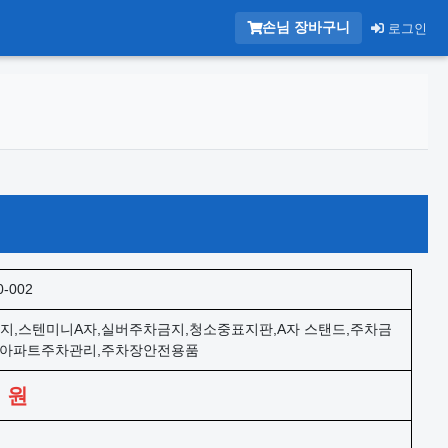
손님 장바구니
로그인
0-002
지,스텐미니A자,실버주차금지,청소중표지판,A자 스탠드,주차금
,아파트주차관리,주차장안전용품
0
원