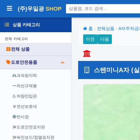
상품 검색
(주)우일광
SHOP
상품 카테고리
홈
›
전체상품
›
A자주차금
이전
다음
전체 카테고리
전체 상품
도로안전용품
스텐미니A자 (실
과속방지턱
차선규제봉
차량진입판
전선보호대
반사경
도로안전표지판
싸인보드/점멸표지판