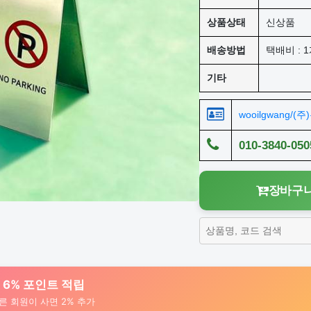
상품상태
신상품
배송방법
택배비 : 1
기타
wooilgwang/(
010-3840-050
장바구니
대 6% 포인트 적립
른 회원이 사면 2% 추가