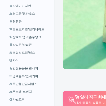
갈매기표지판
경고등/윙카호스
경광등
도로표지병/델리네이트
방호벽/충격흡수탱크
칼라콘/슈퍼콘
조립식드럼/휀스
자석
안전용품용 반사지
경계블록/안내커버
무단횡단금지휀스
무소음 트렌치
🚀 알리 직구 최
🚀
카스토퍼
내가 등록한 상품을 다