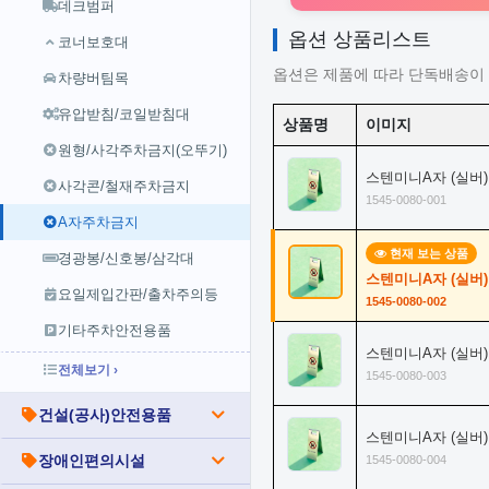
데크범퍼
옵션 상품리스트
코너보호대
옵션은 제품에 따라 단독배송이 
차량버팀목
유압받침/코일받침대
상품명
이미지
원형/사각주차금지(오뚜기)
스텐미니A자 (실버)
사각콘/철재주차금지
1545-0080-001
A자주차금지
현재 보는 상품
경광봉/신호봉/삼각대
스텐미니A자 (실버
요일제입간판/출차주의등
1545-0080-002
기타주차안전용품
스텐미니A자 (실버
전체보기 ›
1545-0080-003
건설(공사)안전용품
스텐미니A자 (실버
장애인편의시설
1545-0080-004