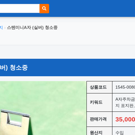
지
›
스텐미니A자 (실버) 청소중
버) 청소중
상품코드
1545-008
A자주차금
키워드
지 표지판
35,00
판매가격
원산지
수입