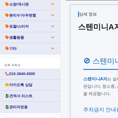
소방/게시판
상세 정보
분리수거/우편함
스텐미니A자
표찰/스티커
생활용품
기타
🚫 스텐미
고객 서비스
010-3840-0505
스텐미니A자
는 실
카카오톡 상담
판입니다. 청소중,
을 제공합니다.
견적서 리스트
관리자전용
주차금지 안내