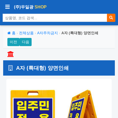
(주)우일광
SHOP
상품 검색
홈
›
전체상품
›
A자주차금지
›
A자 (특대형) 양면인쇄
이전
다음
A자 (특대형) 양면인쇄