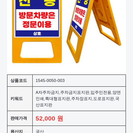
상품코드
1545-0050-003
A자주차금지,주차금지표지판,입주민전용,양면
키워드
인쇄,특대형표지판,주차장표지,도로표지판,국
산표지판
52,000
원
판매가격
원산지
국산