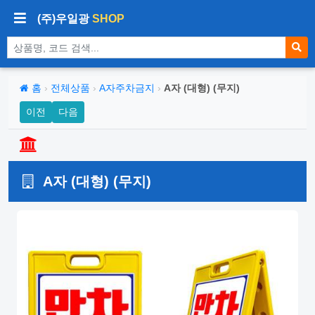
(주)우일광
SHOP
상품 검색
홈
›
전체상품
›
A자주차금지
›
A자 (대형) (무지)
이전
다음
A자 (대형) (무지)