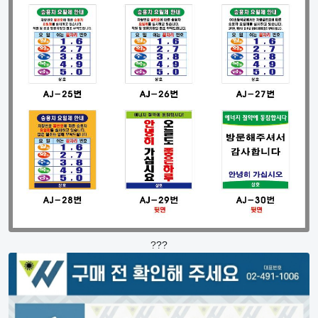
?
?
?