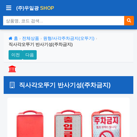
(주)우일광
SHOP
상품 검색
홈
›
전체상품
›
원형/사각주차금지(오뚜기)
›
직사각오뚜기 반사기성(주차금지)
이전
다음
직사각오뚜기 반사기성(주차금지)