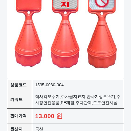
상품코드
1535-0030-004
직사각오뚜기,주차금지표지,반사기성오뚜기,주
키워드
차장안전용품,PE재질,주차관제,도로안전시설
13,000
원
판매가격
원산지
국산