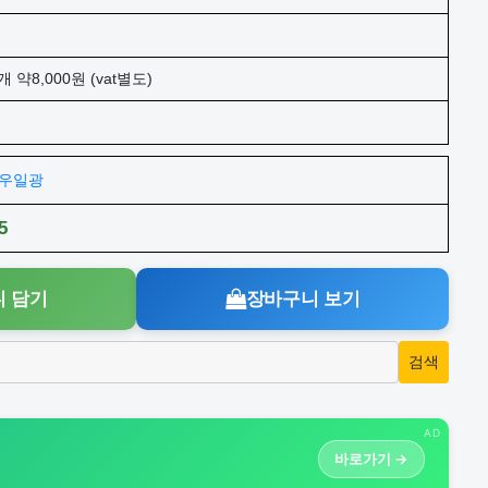
개 약8,000원 (vat별도)
주)우일광
5
 담기
장바구니 보기
AD
바로가기 →