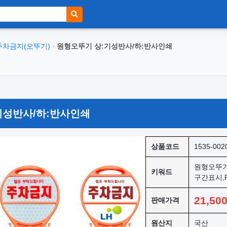
주차금지(오뚜기)
›
원형오뚜기 상:기성반사/하:반사인쇄
기성반사/하:반사인쇄
상품코드
1535-002
원형오뚜기
키워드
구간표시,
21,50
판매가격
원산지
국산