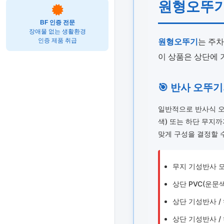
원형오뚜기
BF 인증 전문
장애물 없는 생활환경
원형오뚜기
는 주차
인증 제품 취급
이 상품은 상단에 
🎯 반사 오뚜
일반적으로 반사식 오
색) 또는 하단 무지
맞게 구성을 결정할 
무지 기성반사 모
상단 PVC(운문색
상단 기성반사 /
상단 기성반사 /