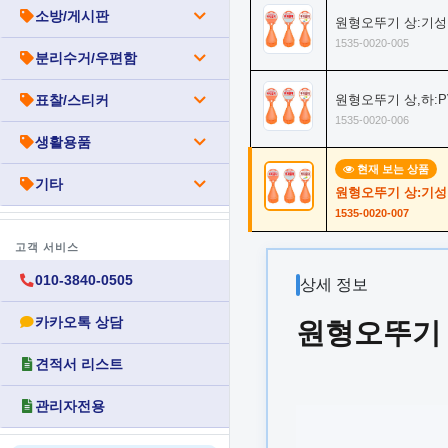
소방/게시판
원형오뚜기 상:기성
1535-0020-005
분리수거/우편함
표찰/스티커
원형오뚜기 상,하:
1535-0020-006
생활용품
현재 보는 상품
기타
원형오뚜기 상:기성
1535-0020-007
고객 서비스
010-3840-0505
상세 정보
카카오톡 상담
원형오뚜기 
견적서 리스트
관리자전용