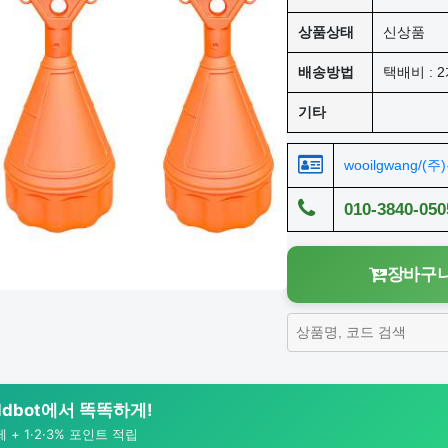
상품상태
신상품
배송방법
택배비 : 2
기타
wooilgwang/(
010-3840-050
장바구니
rldbot에서 똑똑하게!
+ 1·2·3% 포인트 적립