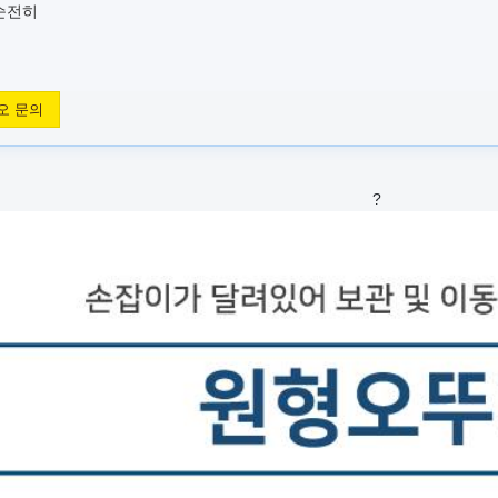
순전히
오 문의
?