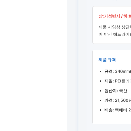
상:기성반사 / 하
제품 사양상 상
어 야간 헤드라이
제품 규격
규격:
340mm(
재질:
PE(폴리
원산지:
국산
가격:
21,500
배송:
택배비 2개