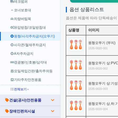
데크범퍼
옵션 상품리스트
코너보호대
옵션은 제품에 따라 단독배송이 
차량버팀목
유압받침/코일받침대
상품명
이미지
원형/사각주차금지(오뚜기)
원형오뚜기 (무지)
사각콘/철재주차금지
1535-0020-001
A자주차금지
경광봉/신호봉/삼각대
원형오뚜기 상:PV
1535-0020-002
요일제입간판/출차주의등
기타주차안전용품
원형오뚜기 상:기성
1535-0020-003
전체보기 ›
건설(공사)안전용품
원형오뚜기 상,하:
1535-0020-004
장애인편의시설