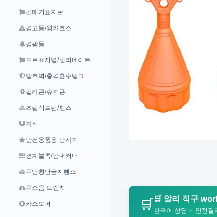
갈매기표지판
경고등/윙카호스
경광등
도로표지병/델리네이트
방호벽/충격흡수탱크
칼라콘/슈퍼콘
조립식드럼/휀스
자석
안전용품용 반사지
경계블록/안내커버
무단횡단금지휀스
무소음 트렌치
🛒 알리 직구 wo
🛒
카스토퍼
한국어 상담 + 안전결제 