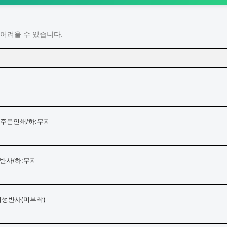
어려울 수 있습니다.
C주문인쇄/하:무지
반사/하:무지
기성반사(미부착)