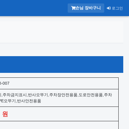
손님 장바구니
로그인
0-007
,주차금지표시,반사오뚜기,주차장안전용품,도로안전용품,주차
PE오뚜기,반사안전용품
0
원