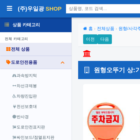
상품 검색
(주)우일광
SHOP
상품 카테고리
홈
›
전체상품
›
원형/사각
이전
다음
전체 카테고리
전체 상품
도로안전용품
원형오뚜기 상:
과속방지턱
차선규제봉
차량진입판
전선보호대
반사경
도로안전표지판
싸인보드/점멸표지판