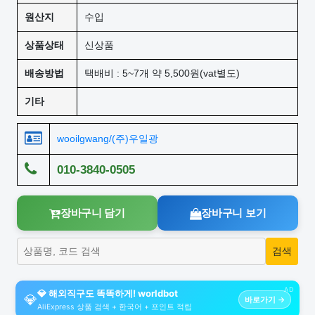
원산지
수입
상품상태
신상품
배송방법
택배비 : 5~7개 약 5,500원(vat별도)
기타
wooilgwang/(주)우일광
010-3840-0505
장바구니 담기
장바구니 보기
AD
💎 해외직구도 똑똑하게! worldbot
💎
바로가기 →
AliExpress 상품 검색 + 한국어 + 포인트 적립