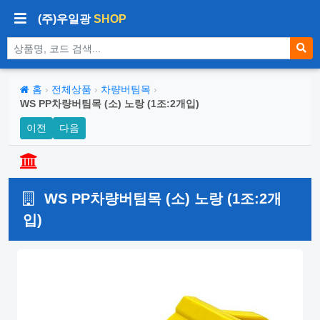
(주)우일광
SHOP
상품 검색
홈
›
전체상품
›
차량버팀목
›
WS PP차량버팀목 (소) 노랑 (1조:2개입)
이전
다음
WS PP차량버팀목 (소) 노랑 (1조:2개
입)