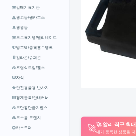
갈매기표지판
경고등/윙카호스
경광등
도로표지병/델리네이트
방호벽/충격흡수탱크
칼라콘/슈퍼콘
조립식드럼/휀스
자석
안전용품용 반사지
경계블록/안내커버
무단횡단금지휀스
무소음 트렌치
🚀 알리 직구 최
🚀
카스토퍼
내가 등록한 상품을 다