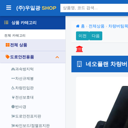
상품 검색
(주)우일광
SHOP
상품 카테고리
홈
›
전체상품
›
차량버팀
이전
다음
전체 카테고리
전체 상품
도로안전용품
네오플랜 차량버팀목(
과속방지턱
차선규제봉
차량진입판
전선보호대
반사경
도로안전표지판
싸인보드/점멸표지판