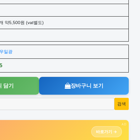
개 약5,500원 (vat별도)
주)우일광
5
 담기
장바구니 보기
AD
바로가기 →