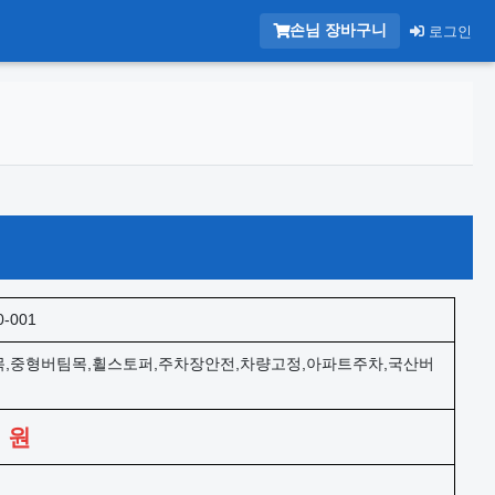
손님 장바구니
로그인
0-001
,중형버팀목,휠스토퍼,주차장안전,차량고정,아파트주차,국산버
0
원