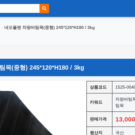
목
›
네오플랜 차량버팀목(중형) 245*120*H180 / 3kg
중형) 245*120*H180 / 3kg
상품코드
1525-004
차량버팀목
키워드
팀목
13,00
판매가격
원산지
국산