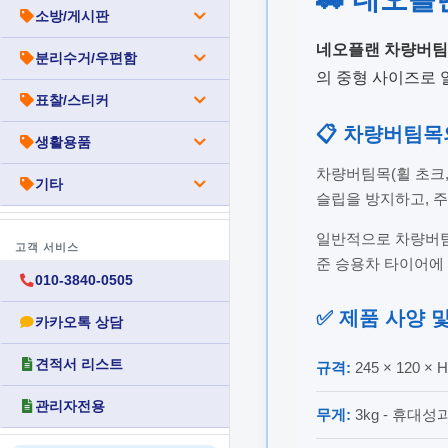
소방/게시판
네오플랜 차량버팀
분리수거/우편함
의 중형 사이즈로 
표찰/스티커
📋 차량버팀목
생활용품
차량버팀목(휠 초크,
기타
슬립을 방지하고, 주
일반적으로 차량버
고객 서비스
준 승용차 타이어에
010-3840-0505
✅ 제품 사양 
카카오톡 상담
견적서 리스트
규격:
245 × 120 ×
관리자전용
무게:
3kg - 휴대