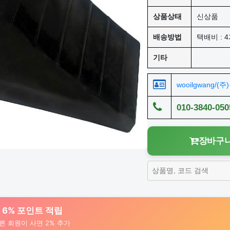
상품상태
신상품
배송방법
택배비 : 4
기타
wooilgwang/(
010-3840-050
장바구니
대 6% 포인트 적립
른 회원이 사면 2% 추가