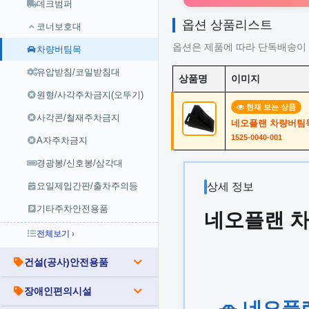
데크범퍼
옵션 상품리스트
코너보호대
옵션은 제품에 따라 단독배송이 
차량버팀목
유압받침/코일받침대
상품명
이미지
원형/사각주차금지(오뚜기)
현재 보는 상품
사각콘/철재주차금지
네오플랜 차량버팀목(중형
1525-0040-001
A자주차금지
경광봉/신호봉/삼각대
요일제입간판/출차주의등
상세 정보
기타주차안전용품
네오플랜 차량버
전체보기 ›
건설(공사)안전용품
장애인편의시설
🚗 네오플