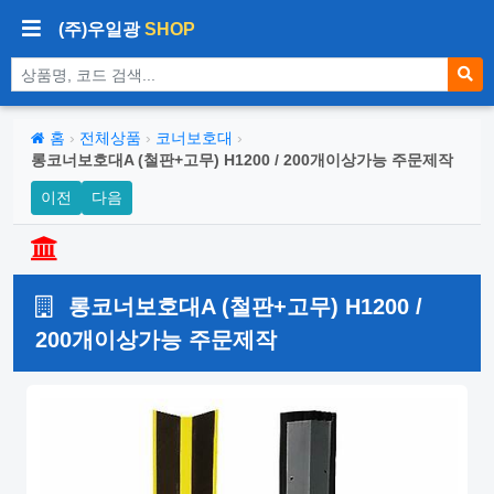
(주)우일광
SHOP
상품 검색
홈
›
전체상품
›
코너보호대
›
롱코너보호대A (철판+고무) H1200 / 200개이상가능 주문제작
이전
다음
롱코너보호대A (철판+고무) H1200 /
200개이상가능 주문제작