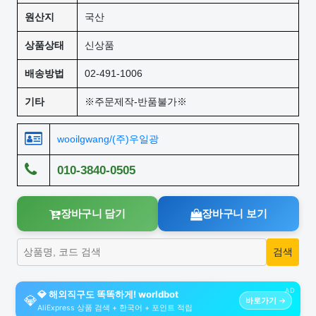
원산지
국산
상품상태
신상품
배송방법
02-491-1006
기타
※주문제작-반품불가※
wooilgwang/(주)우일광
010-3840-0505
장바구니 담기
장바구니 보기
AD
💎 해외직구도 똑똑하게! worldbot
💎
바로가기 →
AliExpress 상품 검색 + 한국어 + 포인트 적립