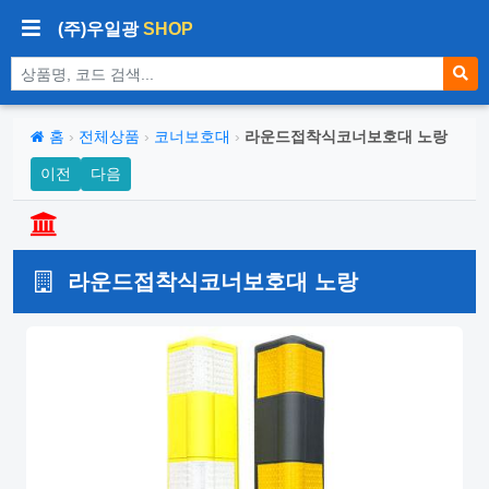
(주)우일광
SHOP
상품 검색
홈
›
전체상품
›
코너보호대
›
라운드접착식코너보호대 노랑
이전
다음
라운드접착식코너보호대 노랑