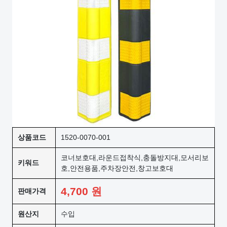
상품코드
1520-0070-001
코너보호대,라운드접착식,충돌방지대,모서리보
키워드
호,안전용품,주차장안전,창고보호대
4,700
원
판매가격
원산지
수입