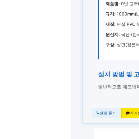
제품명:
9번 고무
규격:
1000mm(L)
재질:
연질 PVC 
원산지:
국산 (한
구성:
상판(검은색)
설치 방법 및 
일반적으로 데크범퍼
전화 문의
카카