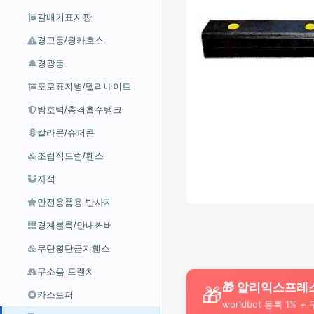
갈매기표지판
경고등/윙카호스
경광등
도로표지병/델리네이트
방호벽/충격흡수탱크
칼라콘/슈퍼콘
조립식드럼/휀스
자석
안전용품용 반사지
경계블록/안내커버
무단횡단금지휀스
무소음 트렌치
🎁 알리익스프레
🎁
카스토퍼
worldbot 등록 1% +