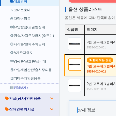
데크범퍼
옵션 상품리스트
코너보호대
옵션은 제품에 따라 단독배송이 
차량버팀목
유압받침/코일받침대
상품명
이미지
원형/사각주차금지(오뚜기)
9번 고무데크범퍼A
사각콘/철재주차금지
1515-0020-001
A자주차금지
현재 보는 상품
경광봉/신호봉/삼각대
9번 고무데크범퍼A 볼
요일제입간판/출차주의등
1515-0020-002
기타주차안전용품
9번 고무데크범퍼A 볼
전체보기 ›
1515-0020-003
건설(공사)안전용품
장애인편의시설
상세 정보