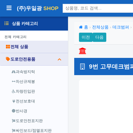
상품 검색
(주)우일광
SHOP
상품 카테고리
홈
›
전체상품
›
데크범퍼
›
이전
다음
전체 카테고리
전체 상품
도로안전용품
9번 고무데크범퍼A
과속방지턱
차선규제봉
차량진입판
전선보호대
반사경
도로안전표지판
싸인보드/점멸표지판