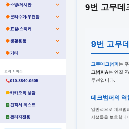
소방/게시판
9번 고무데크
분리수거/우편함
표찰/스티커
생활용품
9번 고무
기타
고무데크범퍼
는 
크범퍼A
는 연질 
고객 서비스
루션입니다.
010-3840-0505
카카오톡 상담
데크범퍼의 역
견적서 리스트
일반적으로 데크범퍼는
시설물을 보호합니다.
관리자전용