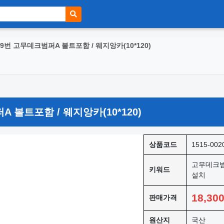
9번 고무데크범퍼A 볼트포함 / 웨지앙카(10*120)
 볼트포함 / 웨지앙카(10*120)
상품코드
1515-002
고무데크범
키워드
설치
18,30
판매가격
원산지
국산