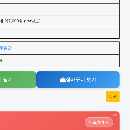
개 약7,000원 (vat별도)
주)우일광
5
 담기
장바구니 보기
AD
바로가기 →