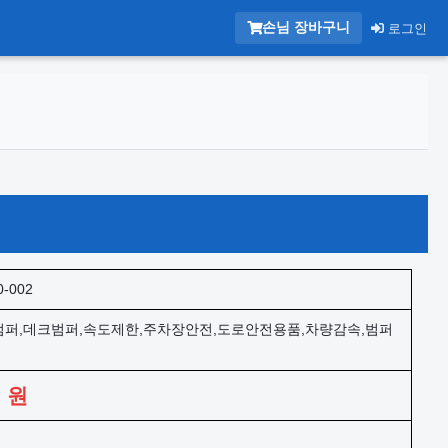
손님 장바구니
로그인
0-002
퍼,데크범퍼,속도제한,주차장안전,도로안전용품,차량감속,범퍼
0
원