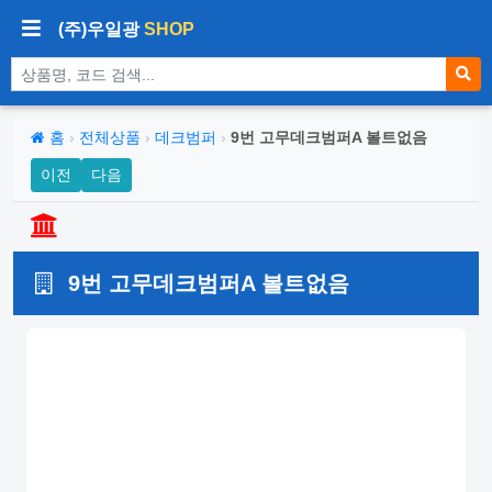
(주)우일광
SHOP
상품 검색
홈
›
전체상품
›
데크범퍼
›
9번 고무데크범퍼A 볼트없음
이전
다음
9번 고무데크범퍼A 볼트없음