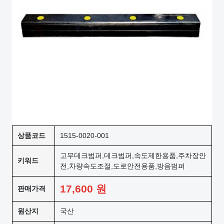
상품코드
1515-0020-001
고무데크범퍼,데크범퍼,속도제한용품,주차장안
키워드
전,차량속도조절,도로안전용품,방음범퍼
17,600
원
판매가격
원산지
국산