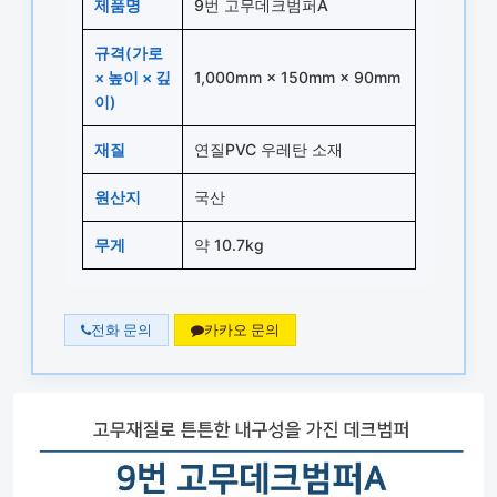
제품명
9번 고무데크범퍼A
규격(가로
× 높이 × 깊
1,000mm × 150mm × 90mm
이)
재질
연질PVC 우레탄 소재
원산지
국산
무게
약 10.7kg
전화 문의
카카오 문의