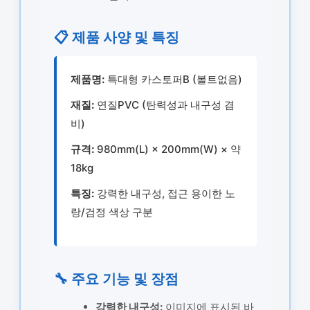
📋 제품 사양 및 특징
제품명:
특대형 카스토퍼B (볼트없음)
재질:
연질PVC (탄력성과 내구성 겸
비)
규격:
980mm(L) × 200mm(W) × 약
18kg
특징:
강력한 내구성, 접근 용이한 노
랑/검정 색상 구분
🔧 주요 기능 및 장점
강력한 내구성:
이미지에 표시된 바