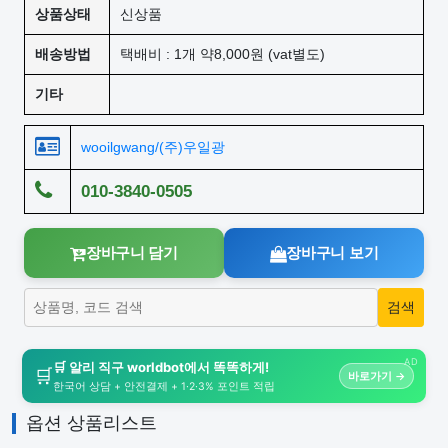
상품상태
신상품
배송방법
택배비 : 1개 약8,000원 (vat별도)
기타
wooilgwang/(주)우일광
010-3840-0505
장바구니 담기
장바구니 보기
AD
🛒 알리 직구 worldbot에서 똑똑하게!
🛒
바로가기 →
한국어 상담 + 안전결제 + 1·2·3% 포인트 적립
옵션 상품리스트