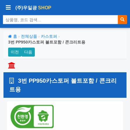
(주)우일광
SHOP
상품 검색
홈
›
전체상품
›
카스토퍼
›
3번 PP950카스토퍼 볼트포함 / 콘크리트용
이전
다음
3번 PP950카스토퍼 볼트포함 / 콘크리
트용