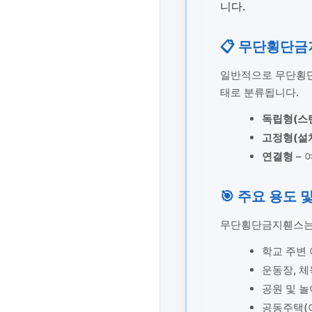
니다.
📋 무단횡단
일반적으로 무단횡단
태로 분류됩니다.
독립형(스
고정형(설
연결형
– 
🎯 주요 용도 
무단횡단금지휀스는 
학교 주변
운동장, 체
공원 및 
공동주택(