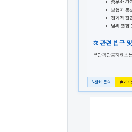
충분한 간
보행자 동
정기적 점
날씨 영향 
⚖️ 관련 법규 
무단횡단금지휀스
전화 문의
카카