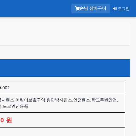
손님 장바구니
로그인
0-002
지휀스,어린이보호구역,횡단방지펜스,안전휀스,학교주변안전,
전,도로안전용품
00
원