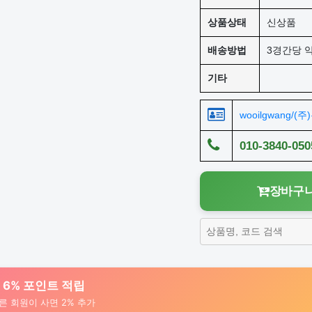
상품상태
신상품
배송방법
3경간당 약
기타
wooilgwang/(
010-3840-050
장바구니
대 6% 포인트 적립
른 회원이 사면 2% 추가