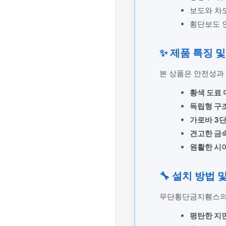
보도와 차
횡단보도 
✨ 제품 특징 및
본 상품은 안전성과
황색 도료 
독립형 구
가로바 3단
견고한 금
원활한 시
🔧 설치 방법 
무단횡단금지휀스의 
평탄한 지