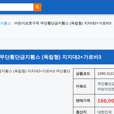
금지휀스
›
어린이보호구역 무단횡단금지휀스 (독립형) 지지대2+가로바3
무단횡단금지휀스 (독립형) 지지대2+가로바3
상품코드
1090-011
무단횡단금
키워드
어린이안
166,0
판매가격
원산지
대한민국