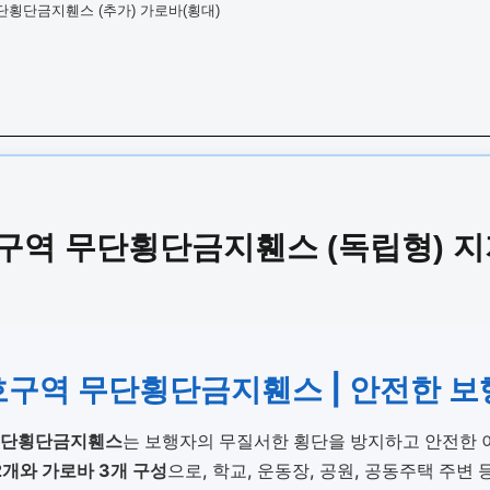
횡단금지휀스 (추가) 가로바(횡대)
역 무단횡단금지휀스 (독립형) 지
구역 무단횡단금지휀스 | 안전한 보
무단횡단금지휀스
는 보행자의 무질서한 횡단을 방지하고 안전한 이
2개와 가로바 3개 구성
으로, 학교, 운동장, 공원, 공동주택 주