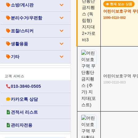
현재 보는 상품
소방/게시판
어린이보호구역 무단
분리수거/우편함
1090-0110-002
표찰/스티커
생활용품
기타
어린이보호구역 무단
고객 서비스
1090-0110-003
010-3840-0505
카카오톡 상담
견적서 리스트
관리자전용