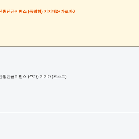
횡단금지휀스 (독립형) 지지대2+가로바3
횡단금지휀스 (추가) 지지대(포스트)