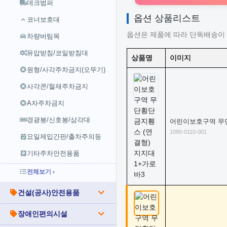
데크범퍼
옵션 상품리스트
코너보호대
옵션은 제품에 따라 단독배송이 
차량버팀목
유압받침/코일받침대
상품명
이미지
원형/사각주차금지(오뚜기)
사각콘/철재주차금지
A자주차금지
경광봉/신호봉/삼각대
어린이보호구역 무단
1090-0110-001
요일제입간판/출차주의등
기타주차안전용품
전체보기 ›
건설(공사)안전용품
장애인편의시설