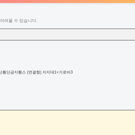
어려울 수 있습니다.
횡단금지휀스 (연결형) 지지대1+가로바3