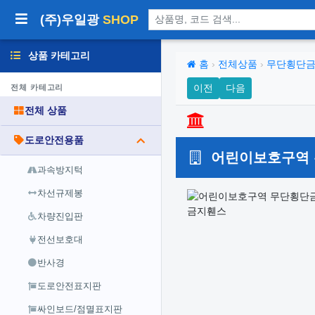
상품 검색
(주)우일광
SHOP
상품 카테고리
홈
›
전체상품
›
무단횡단
이전
다음
전체 카테고리
전체 상품
도로안전용품
어린이보호구역 
과속방지턱
차선규제봉
차량진입판
전선보호대
반사경
도로안전표지판
싸인보드/점멸표지판