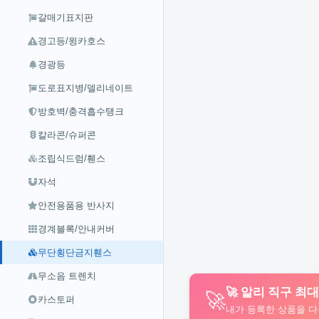
갈매기표지판
경고등/윙카호스
경광등
도로표지병/델리네이트
방호벽/충격흡수탱크
칼라콘/슈퍼콘
조립식드럼/휀스
자석
안전용품용 반사지
경계블록/안내커버
무단횡단금지휀스
무소음 트렌치
🚀 알리 직구 최
🚀
카스토퍼
내가 등록한 상품을 다