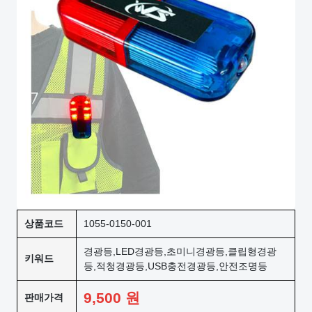
상품코드
1055-0150-001
경광등,LED경광등,초미니경광등,클립형경광
키워드
등,적청경광등,USB충전경광등,안전조명등
9,500
원
판매가격