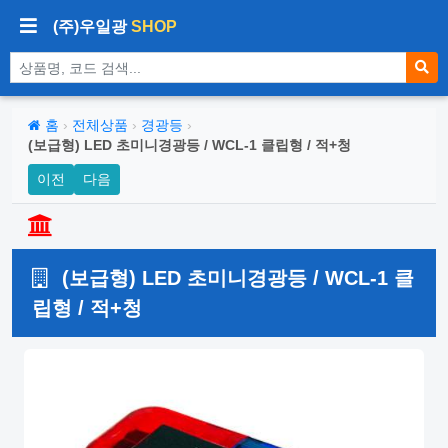
(주)우일광
SHOP
상품 검색
홈
›
전체상품
›
경광등
›
(보급형) LED 초미니경광등 / WCL-1 클립형 / 적+청
이전
다음
(보급형) LED 초미니경광등 / WCL-1 클
립형 / 적+청