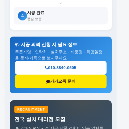
›
시공 완료
4
품질 보증
시공 의뢰 신청 시 필요 정보
주문자명 · 연락처 · 설치주소 · 제품명 · 희망일정
을 문자/카톡으로 보내주세요.
010-3840-0505
카카오톡 문의
RECRUITMENT
전국 설치 대리점 모집
BF 장애인편의시설 시공·납품 경험이 있는 업체를