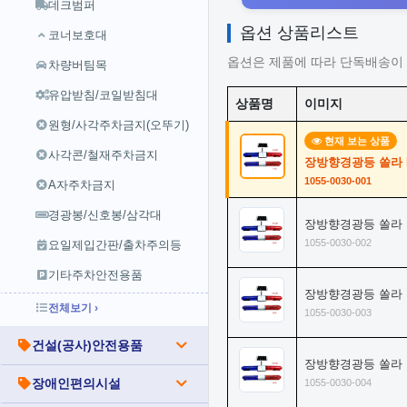
데크범퍼
옵션 상품리스트
코너보호대
옵션은 제품에 따라 단독배송이 
차량버팀목
유압받침/코일받침대
상품명
이미지
원형/사각주차금지(오뚜기)
현재 보는 상품
사각콘/철재주차금지
장방향경광등 쏠라 B
1055-0030-001
A자주차금지
경광봉/신호봉/삼각대
장방향경광등 쏠라 B
1055-0030-002
요일제입간판/출차주의등
기타주차안전용품
장방향경광등 쏠라 B
전체보기 ›
1055-0030-003
건설(공사)안전용품
장방향경광등 쏠라 
장애인편의시설
1055-0030-004