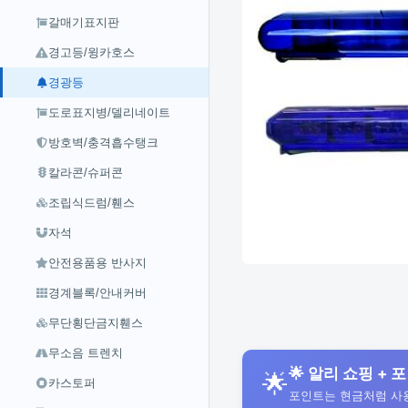
갈매기표지판
경고등/윙카호스
경광등
도로표지병/델리네이트
방호벽/충격흡수탱크
칼라콘/슈퍼콘
조립식드럼/휀스
자석
안전용품용 반사지
경계블록/안내커버
무단횡단금지휀스
무소음 트렌치
🌟 알리 쇼핑 + 포
🌟
카스토퍼
포인트는 현금처럼 사용