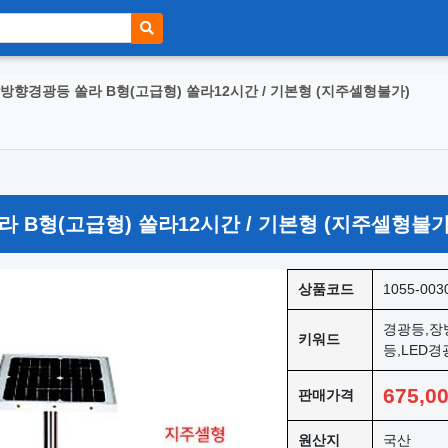
방향경광등 쏠라 B형(고급형) 쏠라12시간 / 기본형 (지주셀형불가)
 B형(고급형) 쏠라12시간 / 기본형 (지주셀형불가
상품코드
1055-003
경광등,장
키워드
등,LED
675,0
판매가격
원산지
국산