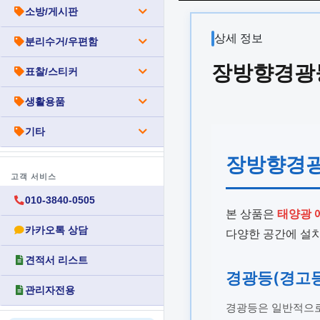
소방/게시판
상세 정보
분리수거/우편함
장방향경광등
표찰/스티커
생활용품
기타
장방향경광등
고객 서비스
010-3840-0505
본 상품은
태양광 
카카오톡 상담
다양한 공간에 설치
견적서 리스트
경광등(경고등
관리자전용
경광등은 일반적으