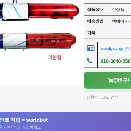
상품상태
신상품
배송방법
택배비 - 기
기타
wooilgwang/(
010-3840-050
장바구니
인트 적립 = worldbot
 가능! 지금 가입하세요