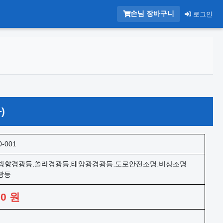
손님 장바구니
로그인
)
0-001
방향경광등,쏠라경광등,태양광경광등,도로안전조명,비상조명
경광등
00
원