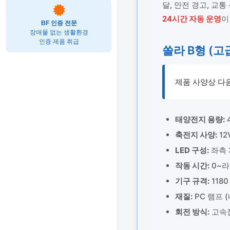
달, 안전 경고, 교
24시간 자동 운영
이
BF 인증 전문
장애물 없는 생활환경
인증 제품 취급
쏠라 B형 (고
제품 사양상 다
태양전지 용량:
축전지 사양:
12
LED 구성:
좌측 3
작동 시간:
0~라
기구 규격:
1180 
재질:
PC 램프 
회전 방식:
고속점