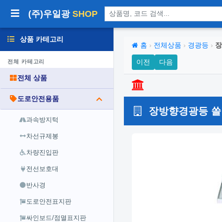
상품 검색
(주)우일광
SHOP
상품 카테고리
홈
›
전체상품
›
경광등
›
장
이전
다음
전체 카테고리
전체 상품
도로안전용품
장방향경광등 쏠라
과속방지턱
차선규제봉
차량진입판
전선보호대
반사경
도로안전표지판
싸인보드/점멸표지판