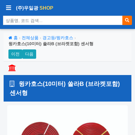
(주)우일광
SHOP
상품 검색
홈
›
전체상품
›
경고등/윙카호스
›
윙카호스(10미터) 쏠라B (브라켓포함) 센서형
이전
다음
윙카호스(10미터) 쏠라B (브라켓포함)
센서형