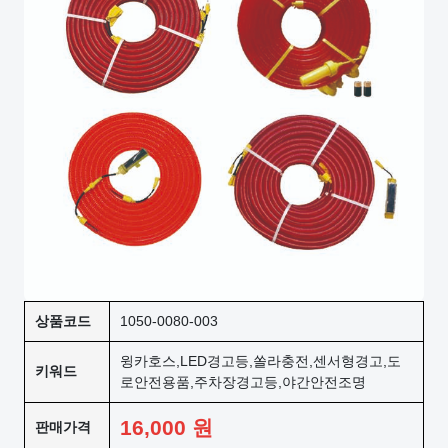
상품코드
1050-0080-003
윙카호스,LED경고등,쏠라충전,센서형경고,도
키워드
로안전용품,주차장경고등,야간안전조명
16,000
원
판매가격