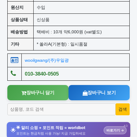
원산지
수입
상품상태
신상품
배송방법
택배비 : 10개 약6,000원 (vat별도)
기타
* 쏠라A(기본형) : 일시품절
wooilgwang/(주)우일광
010-3840-0505
장바구니 담기
장바구니 보기
AD
🌟 알리 쇼핑 + 포인트 적립 = worldbot
🌟
바로가기 →
포인트는 현금처럼 사용 가능! 지금 가입하세요