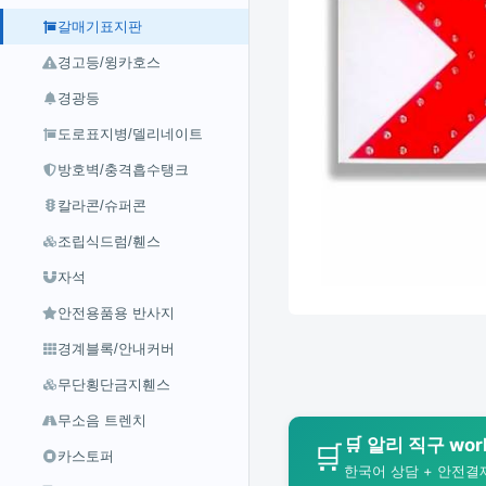
갈매기표지판
경고등/윙카호스
경광등
도로표지병/델리네이트
방호벽/충격흡수탱크
칼라콘/슈퍼콘
조립식드럼/휀스
자석
안전용품용 반사지
경계블록/안내커버
무단횡단금지휀스
무소음 트렌치
🛒 알리 직구 wo
🛒
카스토퍼
한국어 상담 + 안전결제 