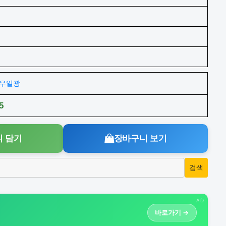
주)우일광
5
 담기
장바구니 보기
AD
바로가기 →