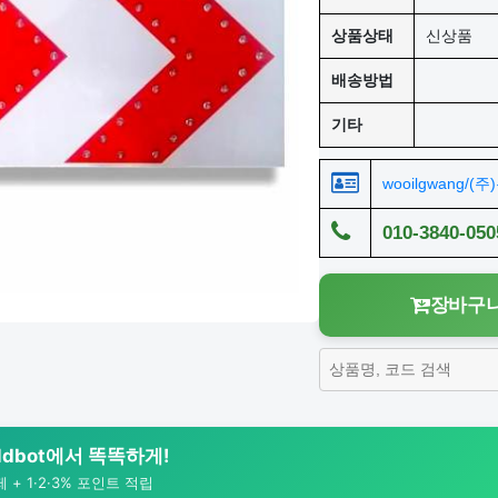
상품상태
신상품
배송방법
기타
wooilgwang/(
010-3840-050
장바구니
rldbot에서 똑똑하게!
+ 1·2·3% 포인트 적립