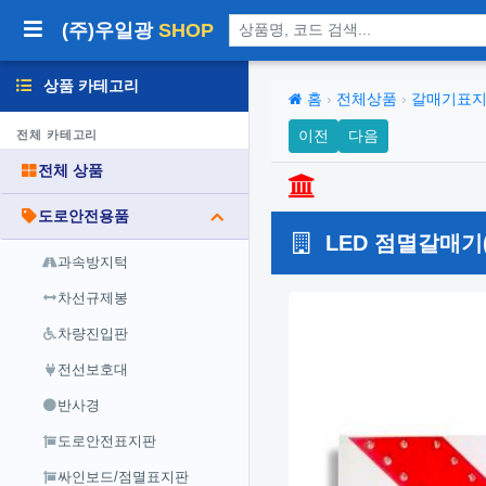
상품 검색
(주)우일광
SHOP
상품 카테고리
홈
›
전체상품
›
갈매기표
이전
다음
전체 카테고리
전체 상품
도로안전용품
LED 점멸갈매기(
과속방지턱
차선규제봉
차량진입판
전선보호대
반사경
도로안전표지판
싸인보드/점멸표지판