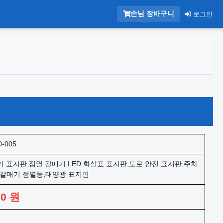
손님 장바구니
로그인
0-005
기 표지판,점멸 갈매기,LED 화살표 표지판,도로 안전 표지판,주차
,갈매기 점멸등,태양광 표지판
00
원