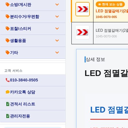
소방/게시판
현재 보는 상품
LED 점멸갈매기(2줄
분리수거/우편함
1045-0070-005
표찰/스티커
LED 점멸갈매기(2줄)
1045-0070-006
생활용품
기타
상세 정보
LED 점멸갈
고객 서비스
010-3840-0505
카카오톡 상담
견적서 리스트
LED 점멸
관리자전용