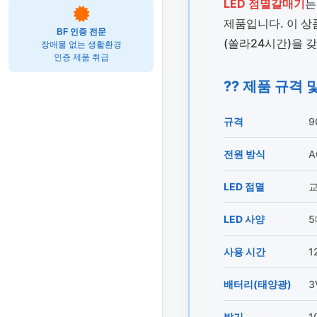
LED 점멸갈매기
는
제품입니다. 이 
BF 인증 전문
(쏠라24시간)을 
장애물 없는 생활환경
인증 제품 취급
?? 제품 규격 
규격
9
전원 방식
A
LED 점멸
교
LED 사양
5
사용 시간
1
배터리(태양광)
3
밝기
1