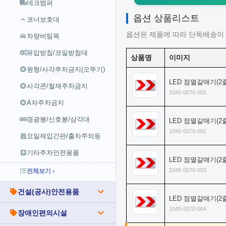
데크범퍼
옵션 상품리스트
코너보호대
옵션은 제품에 따라 단독배송이 
차량버팀목
유압받침/코일받침대
상품명
이미지
원형/사각주차금지(오뚜기)
LED 점멸갈매기(2줄)
사각콘/철재주차금지
1045-0070-001
A자주차금지
경광봉/신호봉/삼각대
LED 점멸갈매기(2줄)
1045-0070-002
요일제입간판/출차주의등
기타주차안전용품
LED 점멸갈매기(2줄
1045-0070-003
전체보기 ›
건설(공사)안전용품
LED 점멸갈매기(2줄
1045-0070-004
장애인편의시설