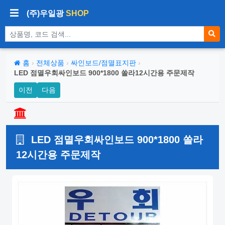
(주)우일광
SHOP
상품 검색
홈
›
전체상품
›
싸인보드/점멸표지판
›
LED 점멸우회싸인보드 900*1800 쏠라12시간용 주문제작
이전
다음
LED 점멸우회싸인보드 900*1800 쏠라
12시간용 주문제작