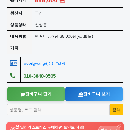
555,000
원
판매가격
원산지
국산
상품상태
신상품
배송방법
택배비 : 개당 35,000원(vat별도)
기타
wooilgwang/(주)우일광
010-3840-0505
장바구니 담기
장바구니 보기
AD
🎁 알리익스프레스 구매하면 포인트 적립!
🎁
바로가기 →