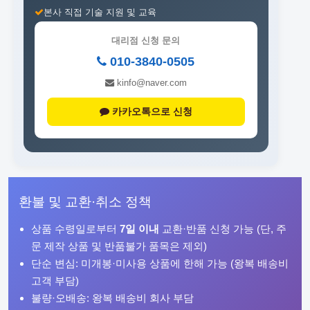
본사 직접 기술 지원 및 교육
대리점 신청 문의
010-3840-0505
kinfo@naver.com
카카오톡으로 신청
환불 및 교환·취소 정책
상품 수령일로부터
7일 이내
교환·반품 신청 가능 (단, 주
문 제작 상품 및 반품불가 품목은 제외)
단순 변심: 미개봉·미사용 상품에 한해 가능 (왕복 배송비
고객 부담)
불량·오배송: 왕복 배송비 회사 부담