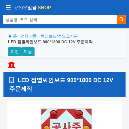
(주)우일광
SHOP
상품 검색
홈
›
전체상품
›
싸인보드/점멸표지판
›
LED 점멸싸인보드 900*1800 DC 12V 주문제작
이전
다음
LED 점멸싸인보드 900*1800 DC 12V
주문제작