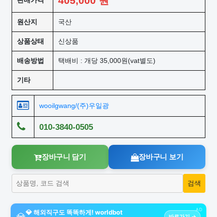
405,000
원
판매가격
원산지
국산
상품상태
신상품
배송방법
택배비 : 개당 35,000원(vat별도)
기타
wooilgwang/(주)우일광
010-3840-0505
장바구니 담기
장바구니 보기
AD
💎 해외직구도 똑똑하게! worldbot
💎
바로가기 →