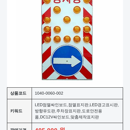
상품코드
1040-0060-002
LED점멸싸인보드,점멸표지판,LED경고표시판,
키워드
방향유도판,주차장표지판,도로안전용
품,DC12V싸인보드,맞춤제작표지판