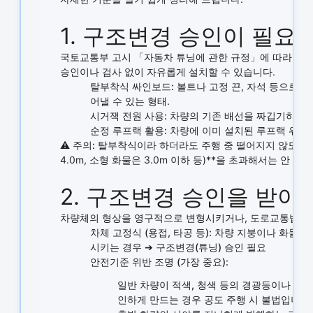
1. 구조변경 승인이 필요 
국토교통부 고시 「자동차 튜닝에 관한 규정」에 따라, 차량
승인이나 검사 없이 자유롭게 설치할 수 있습니다.
탈부착식 싸인보드:
볼트나 고정 끈, 자석 등으로 
어낼 수 있는 형태.
시거잭 전원 사용:
차량의 기존 배선을 짜깁기하지 않
순정 루프랙 활용:
차량에 이미 설치된 루프랙 위에 
⚠️
주의:
탈부착식이라 하더라도 주행 중 떨어지지 않도록 확
4.0m, 소형 화물은 3.0m 이하 등)**을 초과해서는 안 됩니
2. 구조변경 승인을 받아
차량체의 형상을 영구적으로 변형시키거나, 도로교통법상 규
차체 고정식 (용접, 타공 등):
차량 지붕이나 화물칸에
시키는 경우 ➔
구조변경(튜닝) 승인 필요
안전기준 위반 조명 (가장 중요):
일반 차량이
적색, 청색
등의 경광등이나 싸인보
인하게 만드는 경우 공도 주행 시 불법입니다