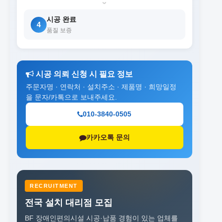
›
시공 완료
4
품질 보증
시공 의뢰 신청 시 필요 정보
주문자명 · 연락처 · 설치주소 · 제품명 · 희망일정
을 문자/카톡으로 보내주세요.
010-3840-0505
카카오톡 문의
RECRUITMENT
전국 설치 대리점 모집
BF 장애인편의시설 시공·납품 경험이 있는 업체를