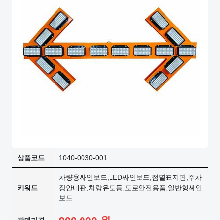
상품코드
1040-0030-001
차량용싸인보드,LED싸인보드,점멸표지판,주차
키워드
장안내판,차량유도등,도로안전용품,일반형싸인
보드