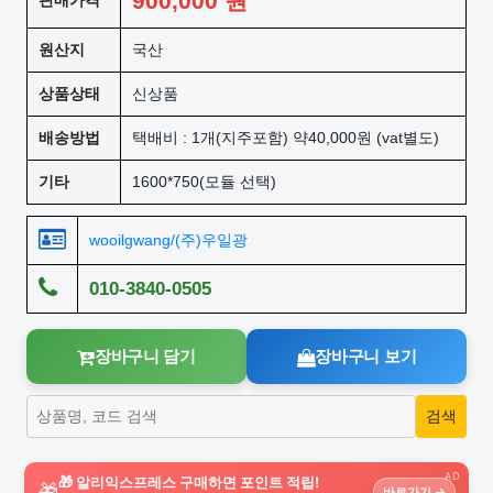
900,000
원
판매가격
원산지
국산
상품상태
신상품
배송방법
택배비 : 1개(지주포함) 약40,000원 (vat별도)
기타
1600*750(모듈 선택)
wooilgwang/(주)우일광
010-3840-0505
장바구니 담기
장바구니 보기
AD
🎁 알리익스프레스 구매하면 포인트 적립!
🎁
바로가기 →