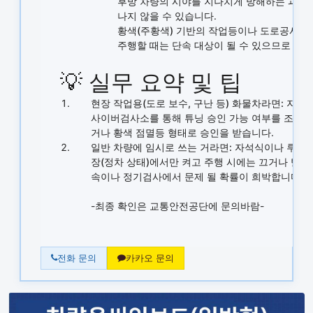
후방 차량의 시야를 지나치게 방해하는 과도한
나지 않을 수 있습니다.
황색(주황색)
기반의 작업등이나 도로공사 안
주행할 때는 단속 대상이 될 수 있으므로 '작
💡 실무 요약 및 팁
현장 작업용(도로 보수, 구난 등) 화물차라면:
지붕에
사이버검사소를 통해 튜닝 승인 가능 여부를 조회하
거나 황색 점멸등 형태로 승인을 받습니다.
일반 차량에 임시로 쓰는 거라면:
자석식이나 루프랙
장(정차 상태)에서만 켜고 주행 시에는 끄거나 탈거
속이나 정기검사에서 문제 될 확률이 희박합니다.
-최종 확인은 교통안전공단에 문의바람-
전화 문의
카카오 문의