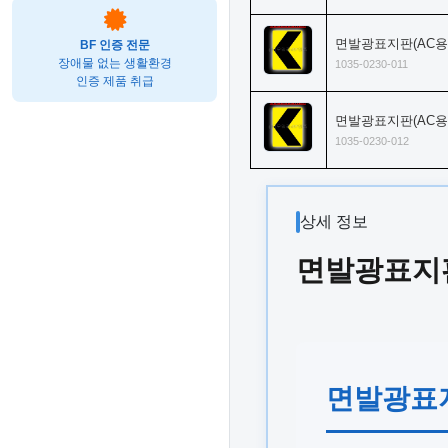
면발광표지판(AC용)
BF 인증 전문
장애물 없는 생활환경
1035-0230-011
인증 제품 취급
면발광표지판(AC용)
1035-0230-012
상세 정보
면발광표지판(
면발광표지