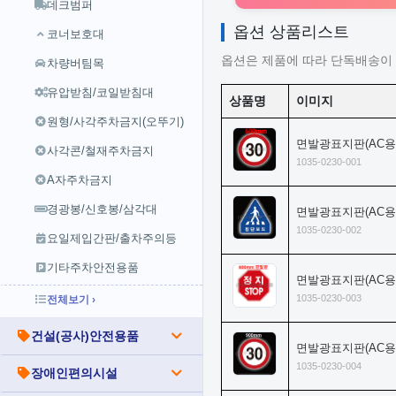
데크범퍼
옵션 상품리스트
코너보호대
옵션은 제품에 따라 단독배송이 
차량버팀목
유압받침/코일받침대
상품명
이미지
원형/사각주차금지(오뚜기)
면발광표지판(AC용)
사각콘/철재주차금지
1035-0230-001
A자주차금지
경광봉/신호봉/삼각대
면발광표지판(AC용)
1035-0230-002
요일제입간판/출차주의등
기타주차안전용품
면발광표지판(AC용)
1035-0230-003
전체보기 ›
건설(공사)안전용품
면발광표지판(AC용)
1035-0230-004
장애인편의시설