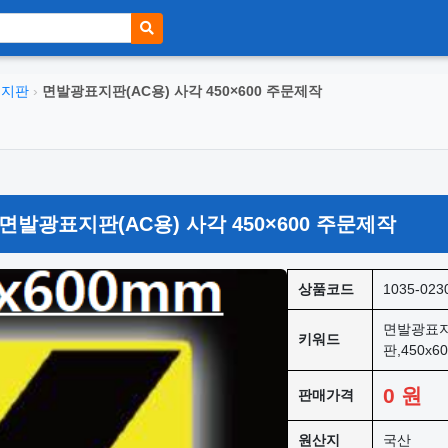
표지판
›
면발광표지판(AC용) 사각 450×600 주문제작
발광표지판(AC용) 사각 450×600 주문제작
상품코드
1035-023
면발광표지
키워드
판,450x
0
원
판매가격
원산지
국산