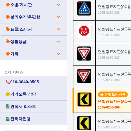
소방/게시판
면발광표지판(AC용)
1035-0230-005
분리수거/우편함
표찰/스티커
면발광표지판(AC용)
1035-0230-006
생활용품
면발광표지판(AC용)
기타
1035-0230-007
고객 서비스
면발광표지판(AC용)
1035-0230-008
010-3840-0505
카카오톡 상담
현재 보는 상품
면발광표지판(AC용)
견적서 리스트
1035-0230-009
관리자전용
면발광표지판(AC용)
1035-0230-010