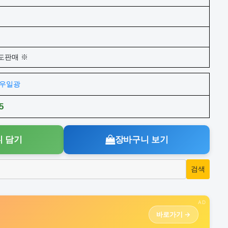
도판매 ※
주)우일광
5
 담기
장바구니 보기
AD
바로가기 →