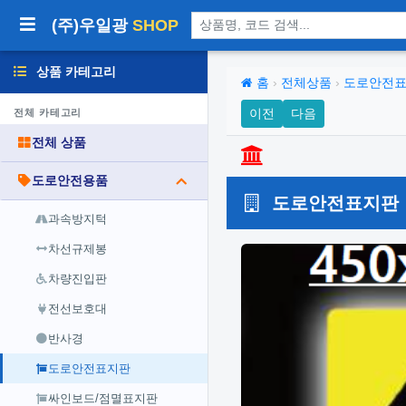
상품 검색
(주)우일광
SHOP
상품 카테고리
홈
›
전체상품
›
도로안전
이전
다음
전체 카테고리
전체 상품
도로안전용품
도로안전표지판 면
과속방지턱
차선규제봉
차량진입판
전선보호대
반사경
도로안전표지판
싸인보드/점멸표지판