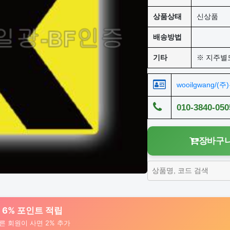
상품상태
신상품
배송방법
기타
※ 지주별
wooilgwang/(
010-3840-050
장바구니
대 6% 포인트 적립
른 회원이 사면 2% 추가