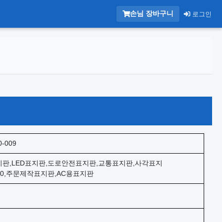
손님 장바구니
로그인
0-009
판,LED표지판,도로안전표지판,교통표지판,사각표지
600,주문제작표지판,AC용표지판