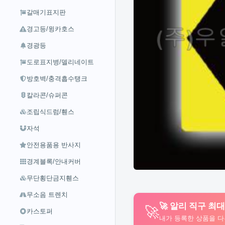
갈매기표지판
경고등/윙카호스
경광등
도로표지병/델리네이트
방호벽/충격흡수탱크
칼라콘/슈퍼콘
조립식드럼/휀스
자석
안전용품용 반사지
경계블록/안내커버
무단횡단금지휀스
무소음 트렌치
🚀 알리 직구 최
🚀
카스토퍼
내가 등록한 상품을 다