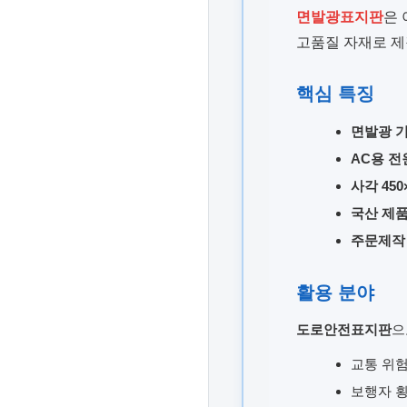
면발광표지판
은 
고품질 자재로 제
핵심 특징
면발광 
AC용 전
사각 450
국산 제
주문제작
활용 분야
도로안전표지판
으
교통 위험
보행자 